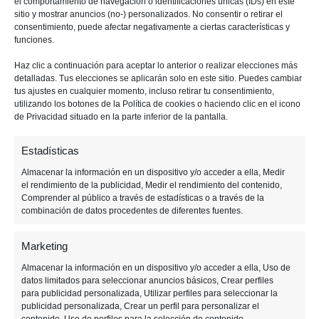
el comportamiento de navegación o identificaciones únicas (IDs) en este
sitio y mostrar anuncios (no-) personalizados. No consentir o retirar el
consentimiento, puede afectar negativamente a ciertas características y
No podía faltar un
desafío multifase
esta
funciones.
semana. Este va de eliminaciones, más
Haz clic a continuación para aceptar lo anterior o realizar elecciones más
concretamente, de
eliminar enemigos con
detalladas. Tus elecciones se aplicarán solo en este sitio. Puedes cambiar
tus ajustes en cualquier momento, incluso retirar tu consentimiento,
armas de diferentes rarezas
. La parte buena es
utilizando los botones de la Política de cookies o haciendo clic en el icono
que únicamente tendremos que
eliminar a un
de Privacidad situado en la parte inferior de la pantalla.
enemigo en cada fase
. La parte mala es que
Estadísticas
tardaremos al menos cinco partidas en
Almacenar la información en un dispositivo y/o acceder a ella, Medir
completarlo. Las fases serían estas:
el rendimiento de la publicidad, Medir el rendimiento del contenido,
Comprender al público a través de estadísticas o a través de la
combinación de datos procedentes de diferentes fuentes.
Marketing
Almacenar la información en un dispositivo y/o acceder a ella, Uso de
datos limitados para seleccionar anuncios básicos, Crear perfiles
para publicidad personalizada, Utilizar perfiles para seleccionar la
publicidad personalizada, Crear un perfil para personalizar el