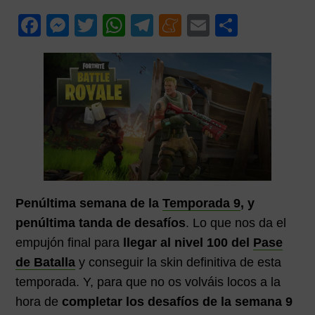
p
p
i
F
M
T
W
T
M
E
C
a
a
m
a
e
wi
h
el
e
m
o
l
l
a
c
ss
tt
at
e
n
ail
m
r
i
e
e
er
s
gr
e
p
a
b
n
A
a
a
ar
o
g
p
m
m
tir
o
er
p
e
k
Penúltima semana de la
Temporada 9
, y
penúltima tanda de desafíos
. Lo que nos da el
empujón final para
llegar al nivel 100 del
Pase
de Batalla
y conseguir la skin definitiva de esta
temporada. Y, para que no os volváis locos a la
hora de
completar los desafíos de la semana 9