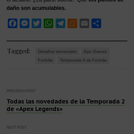
daño son acumulables.
F
M
T
W
T
M
E
C
a
e
wi
h
el
e
m
o
c
ss
tt
at
e
n
ail
m
Tagged:
e
e
er
s
gr
e
p
Desafíos semanales
Epic Games
b
n
A
a
a
ar
Fortnite
Temporada 9 de Fortnite
o
g
p
m
m
tir
o
er
p
e
k
Post
PREVIOUS POST
Todas las novedades de la Temporada 2
de «Apex Legends»
navigation
NEXT POST