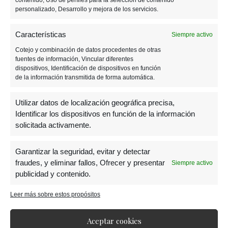
contenido, Uso de perfiles para la selección de contenido
personalizado, Desarrollo y mejora de los servicios.
Elimina a un enemigo con un
arma común
Características
Siempre activo
(blanca)
Cotejo y combinación de datos procedentes de otras
Elimina a un enemigo con un
arma poco
fuentes de información, Vincular diferentes
común
(verde)
dispositivos, Identificación de dispositivos en función
de la información transmitida de forma automática.
Elimina a un enemigo con un
arma rara
(azul)
Elimina a un enemigo con un
arma épica
Utilizar datos de localización geográfica precisa,
(morada)
Identificar los dispositivos en función de la información
Elimina a un enemigo con un
arma legendaria
solicitada activamente.
(dorada)
Garantizar la seguridad, evitar y detectar
Una vez más,
el modo «Solitario» es el más
fraudes, y eliminar fallos, Ofrecer y presentar
Siempre activo
publicidad y contenido.
rápido
, pero en «Refriega por Equipos»
aseguraremos el desafío.
Leer más sobre estos propósitos
Aceptar cookies