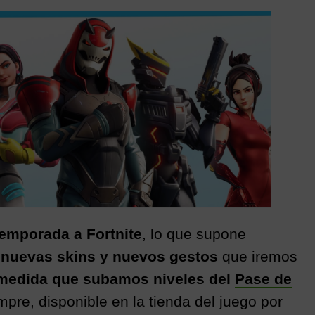
el
e
m
o
t
e
n
ail
m
gr
e
p
a
a
ar
m
m
tir
e
emporada a Fortnite
, lo que supone
 nuevas skins y nuevos gestos
que iremos
medida que subamos niveles del
Pase de
pre, disponible en la tienda del juego por