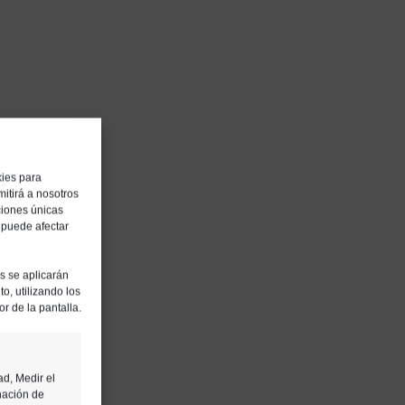
kies para
itirá a nosotros
ciones únicas
, puede afectar
es se aplicarán
o, utilizando los
or de la pantalla.
ad, Medir el
nación de