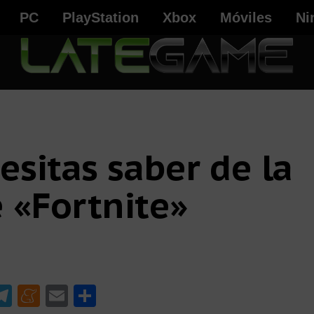
PC
PlayStation
Xbox
Móviles
Ni
esitas saber de la
 «Fortnite»
W
T
M
E
C