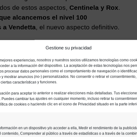
dos de estos aspectos,
Centinela y Rox
.
que alcancemos el nivel 100
 a Vendetta
, el nuevo aspecto definitivo.
Gestione su privacidad
 mejores experiencias, nosotros y nuestros socios utilizamos tecnologías como coo
ceder a la información del dispositivo. La aceptación de estas tecnologías nos perm
ios procesar datos personales como el comportamiento de navegación o identifica
io y mostrar anuncios (no-) personalizados. No consentir o retirar el consentimiento
iertas características y funciones.
uación para aceptar lo anterior o realizar elecciones más detalladas. Tus eleccion
o. Puedes cambiar tus ajustes en cualquier momento, incluso retirar tu consentimient
ítica de cookies o haciendo clic en el icono de Privacidad situado en la parte inferi
formación en un dispositivo y/o acceder a ella, Medir el rendimiento de la publicid
l contenido, Comprender al público a través de estadísticas o a través de la combi