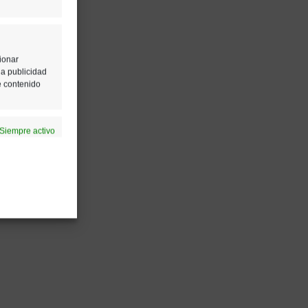
ionar
la publicidad
e contenido
Siempre activo
ción de la
Siempre activo