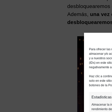
desbloquearemos 
Además,
una vez 
desbloquearemos
Para ofrecer las
almacenar y/o ac
y a nuestros soc
(IDs) en este sit
negativamente a c
Haz clic a contin
solo en este siti
botones de la Pol
Estadísticas
Almacenar la in
rendimiento de