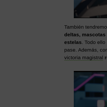
También tendremos
deltas, mascotas 
estelas
. Todo ell
pase. Además, co
victoria magistral
r