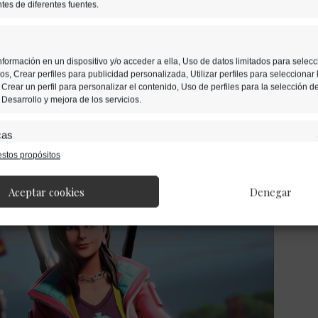
tes de diferentes fuentes.
a de skins del Pase de
formación en un dispositivo y/o acceder a ella, Uso de datos limitados para selecc
uentan con desafíos
s, Crear perfiles para publicidad personalizada, Utilizar perfiles para seleccionar 
Crear un perfil para personalizar el contenido, Uso de perfiles para la selección d
Desarrollo y mejora de los servicios.
cas
stos propósitos
nación de datos procedentes de otras fuentes de información, Vincular
ositivos, Identificación de dispositivos en función de la información transmitida
ática.
Aceptar cookies
Denegar
s de localización geográfica precisa, Identificar los dispositivos en fun
solicitada activamente.
 seguridad, evitar y detectar fraudes, y eliminar fallos, Ofrecer y
blicidad y contenido.