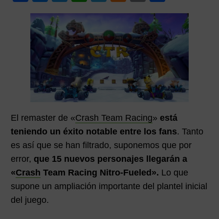
a
e
wi
h
el
e
m
o
p
p
i
c
ss
tt
at
e
n
ail
m
a
a
m
l
l
a
e
e
er
s
gr
e
p
r
b
n
A
a
a
ar
i
o
g
p
m
m
tir
a
o
er
p
e
k
El remaster de «
Crash Team Racing
»
está
teniendo un éxito notable entre los fans
. Tanto
es así que se han filtrado, suponemos que por
error,
que 15 nuevos personajes llegarán a
«
Crash
Team Racing Nitro-Fueled».
Lo que
supone un ampliación importante del plantel inicial
del juego.