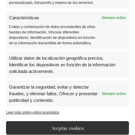
personalizado, Desarrollo y mejora de los servicios.
Spyro
Stew
Características
Siempre activo
Von Clutch
Cotejo y combinación de datos procedentes de otras
Chick
fuentes de información, Vincular diferentes
Emperor Velo
dispositivos, Identificación de dispositivos en función
de la información transmitida de forma automática.
Gnastic Gnorc
Hunter
Utilizar datos de localización geográfica precisa,
Nina Cortex
Identificar los dispositivos en función de la información
solicitada activamente.
Habrá personajes de
Garantizar la seguridad, evitar y detectar
fraudes, y eliminar fallos, Ofrecer y presentar
Siempre activo
Spyro
publicidad y contenido.
Leer más sobre estos propósitos
Aceptar cookies