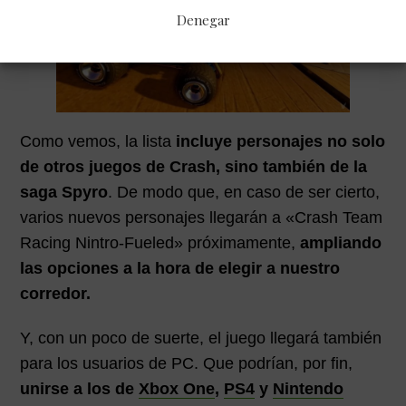
Denegar
Como vemos, la lista
incluye personajes no solo
de otros juegos de Crash, sino también de la
saga Spyro
. De modo que, en caso de ser cierto,
varios nuevos personajes llegarán a «Crash Team
Racing Nintro-Fueled» próximamente,
ampliando
las opciones a la hora de elegir a nuestro
corredor.
Y, con un poco de suerte, el juego llegará también
para los usuarios de PC. Que podrían, por fin,
unirse a los de
Xbox One
,
PS4
y
Nintendo