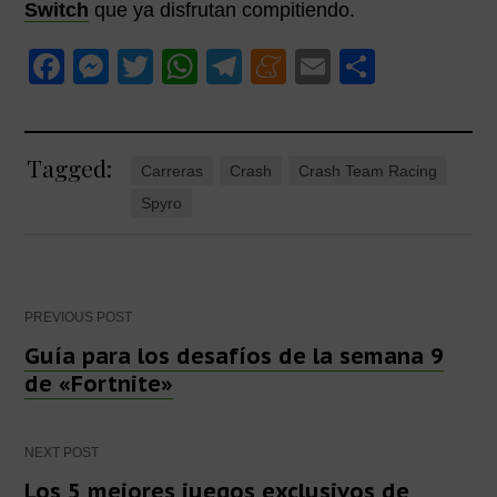
Switch
que ya disfrutan compitiendo.
F
M
T
W
T
M
E
C
a
e
wi
h
el
e
m
o
c
ss
tt
at
e
n
ail
m
Tagged:
e
e
er
s
gr
e
p
Carreras
Crash
Crash Team Racing
b
n
A
a
a
ar
Spyro
o
g
p
m
m
tir
o
er
p
e
k
Post
PREVIOUS POST
Guía para los desafíos de la semana 9
de «Fortnite»
navigation
NEXT POST
Los 5 mejores juegos exclusivos de