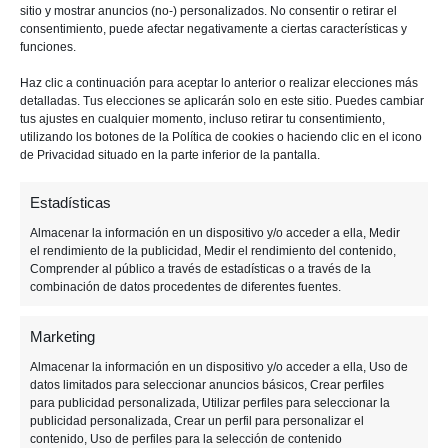
sitio y mostrar anuncios (no-) personalizados. No consentir o retirar el
consentimiento, puede afectar negativamente a ciertas características y
funciones.
Haz clic a continuación para aceptar lo anterior o realizar elecciones más
detalladas. Tus elecciones se aplicarán solo en este sitio. Puedes cambiar
tus ajustes en cualquier momento, incluso retirar tu consentimiento,
La lista completa de los personajes sería esta:
utilizando los botones de la Política de cookies o haciendo clic en el icono
de Privacidad situado en la parte inferior de la pantalla.
Baby Coco
Estadísticas
Baby Cortex
Almacenar la información en un dispositivo y/o acceder a ella, Medir
Willie Wumpa Cheeks
el rendimiento de la publicidad, Medir el rendimiento del contenido,
Baby Crash
Comprender al público a través de estadísticas o a través de la
combinación de datos procedentes de diferentes fuentes.
Baby N.Trophy
Baby-T
Marketing
Pasadena
Almacenar la información en un dispositivo y/o acceder a ella, Uso de
Rilla Roo
datos limitados para seleccionar anuncios básicos, Crear perfiles
Rypto
para publicidad personalizada, Utilizar perfiles para seleccionar la
publicidad personalizada, Crear un perfil para personalizar el
Sorceress
contenido, Uso de perfiles para la selección de contenido