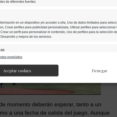
tes de diferentes fuentes.
formación en un dispositivo y/o acceder a ella, Uso de datos limitados para selecc
s, Crear perfiles para publicidad personalizada, Utilizar perfiles para seleccionar 
Crear un perfil para personalizar el contenido, Uso de perfiles para la selección d
Desarrollo y mejora de los servicios.
cas
stos propósitos
nación de datos procedentes de otras fuentes de información, Vincular
ositivos, Identificación de dispositivos en función de la información transmitida
ática.
Aceptar cookies
Denegar
s de localización geográfica precisa, Identificar los dispositivos en fun
solicitada activamente.
 seguridad, evitar y detectar fraudes, y eliminar fallos, Ofrecer y
de momento deberán esperar, tanto a un
blicidad y contenido.
como a una fecha de salida del juego. Aunque