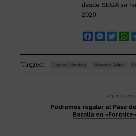
desde SEGA ya han
2020.
F
M
T
a
e
wi
h
c
ss
tt
a
Tagged:
e
e
er
s
Juegos Olímpicos
Nintendo Switch
Pl
b
n
A
o
g
p
o
er
p
Post
PREVIOUS POS
k
Podremos regalar el Pase d
Batalla en «Fortnite
navigation