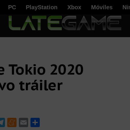
PC
PlayStation
Xbox
Móviles
Ni
e Tokio 2020
o tráiler
W
T
M
E
C