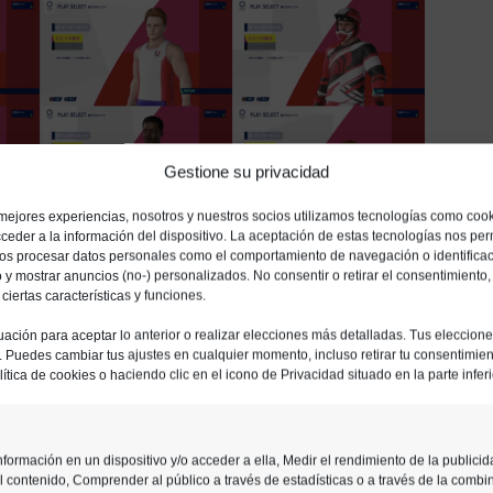
Gestione su privacidad
 mejores experiencias, nosotros y nuestros socios utilizamos tecnologías como coo
ceder a la información del dispositivo. La aceptación de estas tecnologías nos perm
ios procesar datos personales como el comportamiento de navegación o identifica
io y mostrar anuncios (no-) personalizados. No consentir o retirar el consentimiento
iertas características y funciones.
uación para aceptar lo anterior o realizar elecciones más detalladas. Tus eleccion
o. Puedes cambiar tus ajustes en cualquier momento, incluso retirar tu consentimient
al conocemos
todos los deportes incluidos
ítica de cookies o haciendo clic en el icono de Privacidad situado en la parte inferi
tal de 15, entre las que encontramos
sto o boxeo junto a otras más clásicas
formación en un dispositivo y/o acceder a ella, Medir el rendimiento de la publicid
isos (y sus variantes) además de ping pong
l contenido, Comprender al público a través de estadísticas o a través de la combi