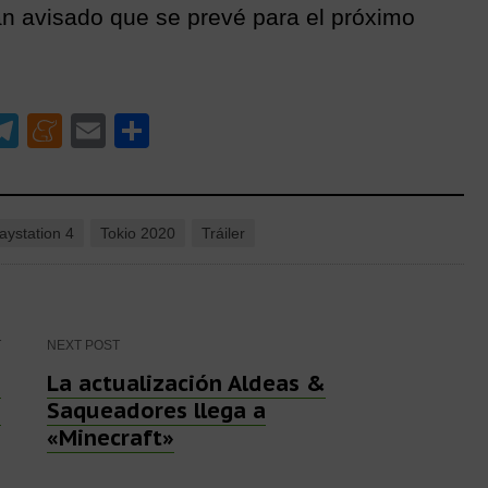
 avisado que se prevé para el próximo
W
T
M
E
C
el
e
m
o
t
e
n
ail
m
gr
e
p
aystation 4
Tokio 2020
Tráiler
a
a
ar
m
m
tir
e
T
NEXT POST
e
La actualización Aldeas &
»
Saqueadores llega a
«Minecraft»