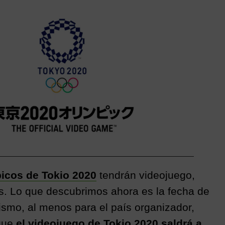
el
e
m
o
t
e
n
ail
m
gr
e
p
a
a
ar
m
m
tir
e
icos de Tokio 2020
tendrán videojuego,
s. Lo que descubrimos ahora es la fecha de
smo, al menos para el país organizador,
 que
el videojuego de Tokio 2020 saldrá a