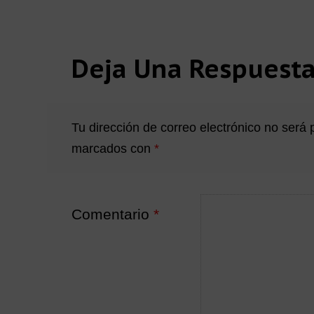
Interacciones
Deja Una Respuest
con
los
Tu dirección de correo electrónico no será 
marcados con
*
lectores
Comentario
*