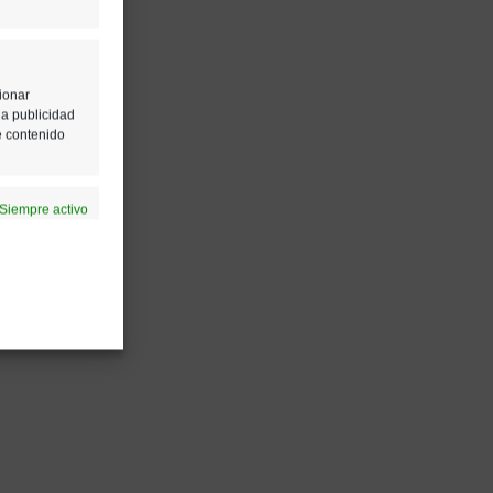
ionar
la publicidad
e contenido
Siempre activo
ción de la
Siempre activo