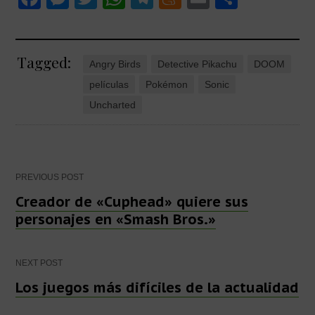
a
e
wi
h
el
e
m
o
c
ss
tt
at
e
n
ail
m
Tagged:
e
e
er
s
gr
e
p
Angry Birds
Detective Pikachu
DOOM
b
n
A
a
a
ar
películas
Pokémon
Sonic
o
g
p
m
m
tir
Uncharted
o
er
p
e
k
Post
PREVIOUS POST
Creador de «Cuphead» quiere sus
personajes en «Smash Bros.»
navigation
NEXT POST
Los juegos más difíciles de la actualidad