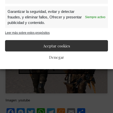
Jovovich como protagonista
. Quien promete
Garantizar la seguridad, evitar y detectar
redimirse de la saga
Resident Evil
con lo que
fraudes, y eliminar fallos, Ofrecer y presentar
Siempre activo
esperamos sean varias nuevas películas basadas
publicidad y contenido.
en videojuegos.
Leer más sobre estos propósitos
Aceptar cookies
Denegar
Haz clic para aceptar las cookies de
marketing y activar este contenido
Imagen: youtube
F
M
T
W
T
M
E
C