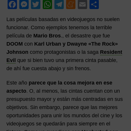
F
M
T
W
T
M
E
C
p
p
i
a
e
wi
h
el
e
m
o
a
a
m
Las películas basadas en videojuegos no suelen
l
l
a
c
ss
tt
at
e
n
ail
m
r
funcionar. Como ejemplos tenemos la terrible
e
e
er
s
gr
e
p
i
película de
Mario Bros
., el desastre que fue
b
n
A
a
a
ar
a
DOOM
con
Karl Urban y Dwayne «The Rock»
o
g
p
m
m
tir
Johnson
como protagonistas o la saga
Resident
o
er
p
e
Evil
que si bien tuvo una primera cinta pasable,
k
de ahí fue cuesta abajo y sin frenos.
Este año
parece que la cosa mejora en ese
aspecto
. O, al menos, las cintas cuentan con un
presupuesto mayor y están más centradas en sus
objetivos. Sin embargo, parece que las mejores
oportunidades para unir los mundos del cine y los
videojuegos se quedarán para siempre en el