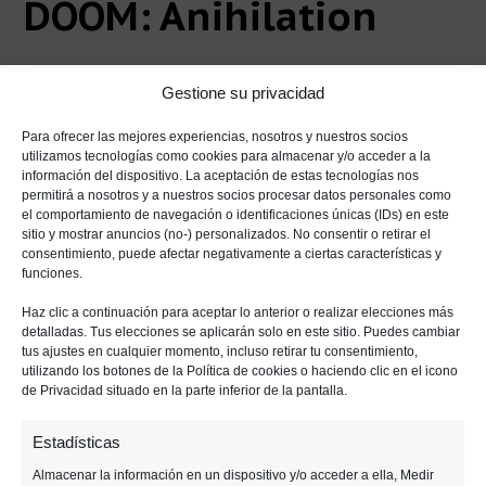
DOOM: Anihilation
Gestione su privacidad
Ya hablamos antes del fiasco que fue la anterior
cinta de DOOM. Pero en
Universal 1440
Para ofrecer las mejores experiencias, nosotros y nuestros socios
Entertainment
volverán a apostar por la
utilizamos tecnologías como cookies para almacenar y/o acceder a la
información del dispositivo. La aceptación de estas tecnologías nos
franquicia. Aunque los fans ya muestran su
permitirá a nosotros y a nuestros socios procesar datos personales como
el comportamiento de navegación o identificaciones únicas (IDs) en este
rechazo hacia el tráiler. Y no es para menos,
sitio y mostrar anuncios (no-) personalizados. No consentir o retirar el
puesto que
la fórmula es similar al chasco de
consentimiento, puede afectar negativamente a ciertas características y
funciones.
2005.
Haz clic a continuación para aceptar lo anterior o realizar elecciones más
https://www.youtube.com/watch?
detalladas. Tus elecciones se aplicarán solo en este sitio. Puedes cambiar
tus ajustes en cualquier momento, incluso retirar tu consentimiento,
v=mDF9CPwSvFA
utilizando los botones de la Política de cookies o haciendo clic en el icono
de Privacidad situado en la parte inferior de la pantalla.
Unos marines se encuentran atrapados en
Marte, donde un experimento ha salido mal
. Un
Estadísticas
portal al infierno
ha sido abierto y ahora los
Almacenar la información en un dispositivo y/o acceder a ella, Medir