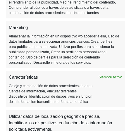
el rendimiento de la publicidad, Medir el rendimiento del contenido,
marines deben hacer frente a demonios. Pero,
Comprender al público a través de estadísticas o a través de la
viendo el desastre venir,
desde la cuenta de
combinación de datos procedentes de diferentes fuentes.
Twitter del juego han decidido desvincularse
Marketing
de este proyecto desde un principio.
Almacenar la información en un dispositivo y/o acceder a ella, Uso de
datos limitados para seleccionar anuncios básicos, Crear perfiles
para publicidad personalizada, Utilizar perfiles para seleccionar la
publicidad personalizada, Crear un perfil para personalizar el
contenido, Uso de perfiles para la selección de contenido
personalizado, Desarrollo y mejora de los servicios.
We're not involved with
March
— DOOM
Haz clic para aceptar las cookies de
the movie.
11,
Características
Siempre activo
marketing y activar este contenido
(@DOOM)
https://t.co/Du3wHSHk44
2019
Cotejo y combinación de datos procedentes de otras
fuentes de información, Vincular diferentes
dispositivos, Identificación de dispositivos en función
de la información transmitida de forma automática.
Utilizar datos de localización geográfica precisa,
Y, no se estrenará este año, vale la pena
Identificar los dispositivos en función de la información
solicitada activamente.
mencionar la cinta de
Monster Hunter, con Mila