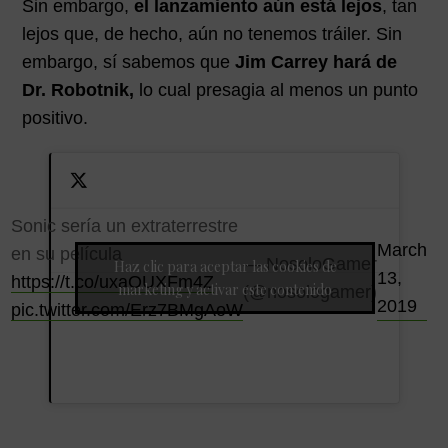
Sin embargo,
el lanzamiento aún está lejos
, tan
lejos que, de hecho, aún no tenemos tráiler. Sin
embargo, sí sabemos que
Jim Carrey hará de
Dr. Robotnik,
lo cual presagia al menos un punto
positivo.
Sonic sería un extraterrestre
March
en su película
— NosoloGamer
Haz clic para aceptar las cookies de
13,
https://t.co/uxaOUXFm4Z
marketing y activar este contenido
(@nosologamer)
2019
pic.twitter.com/Erz7BMgAoW