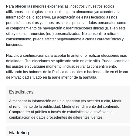
juegos
indie
más vendidos del año para Switch
.
Para ofrecer las mejores experiencias, nosotros y nuestros socios
utilizamos tecnologías como cookies para almacenar y/o acceder a la
información del dispositivo. La aceptación de estas tecnologías nos
Os dejamos el listado completo, compartido por
permitirá a nosotros y a nuestros socios procesar datos personales como
Nintendo
sin seguir ningún orden en particular
,
el comportamiento de navegación o identificaciones únicas (IDs) en este
sitio y mostrar anuncios (no-) personalizados. No consentir o retirar el
y, en seguida, comentamos algunos de nuestros
consentimiento, puede afectar negativamente a ciertas características y
favoritos.
funciones.
Haz clic a continuación para aceptar lo anterior o realizar elecciones más
detalladas. Tus elecciones se aplicarán solo en este sitio. Puedes cambiar
Anterior
Siguiente
tus ajustes en cualquier momento, incluso retirar tu consentimiento,
utilizando los botones de la Política de cookies o haciendo clic en el icono
de Privacidad situado en la parte inferior de la pantalla.
F
M
T
W
T
M
E
C
Estadísticas
a
e
wi
h
el
e
m
o
Almacenar la información en un dispositivo y/o acceder a ella, Medir
c
ss
tt
at
e
n
ail
m
el rendimiento de la publicidad, Medir el rendimiento del contenido,
Comprender al público a través de estadísticas o a través de la
Tagged:
e
e
er
s
gr
e
p
juegos indie
Nintendo Switch
Switch
combinación de datos procedentes de diferentes fuentes.
b
n
A
a
a
ar
Marketing