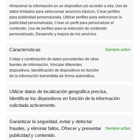
o
g
p
m
m
tir
Almacenar la información en un dispositivo y/o acceder a ella, Uso de
o
er
p
e
datos limitados para seleccionar anuncios básicos, Crear perfiles
Post
PREVIOUS POST
k
para publicidad personalizada, Utilizar perfiles para seleccionar la
Valve revela los más jugados y vendidos
publicidad personalizada, Crear un perfil para personalizar el
contenido, Uso de perfiles para la selección de contenido
en Steam este año
navigation
personalizado, Desarrollo y mejora de los servicios.
Características
Siempre activo
NEXT POST
Cotejo y combinación de datos procedentes de otras
Los juegos retro que lo petarán en el
fuentes de información, Vincular diferentes
2022
dispositivos, Identificación de dispositivos en función
de la información transmitida de forma automática.
Utilizar datos de localización geográfica precisa,
Identificar los dispositivos en función de la información
solicitada activamente.
Garantizar la seguridad, evitar y detectar
fraudes, y eliminar fallos, Ofrecer y presentar
Siempre activo
Barra
RECOMENDADOS
publicidad y contenido.