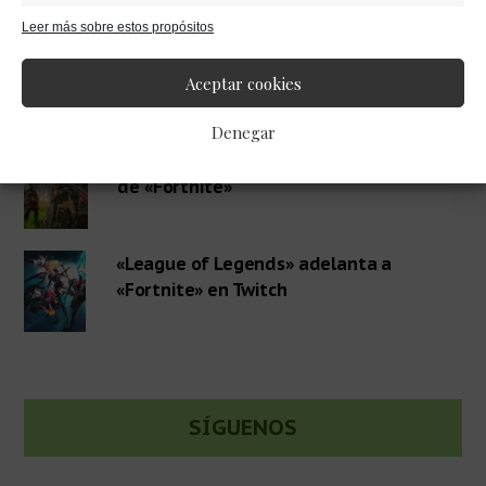
Leer más sobre estos propósitos
lateral
Más de 500.000 baneados en «Apex
Aceptar cookies
Legends» por trampas
primaria
Denegar
Guía para los desafíos de la semana 2
de «Fortnite»
«League of Legends» adelanta a
«Fortnite» en Twitch
SÍGUENOS