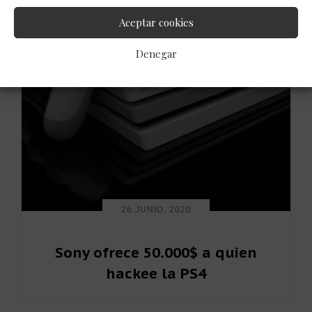
Aceptar cookies
Denegar
26 JUNIO, 2020
Sony ofrece 50.000$ a quien
hackee la PS4