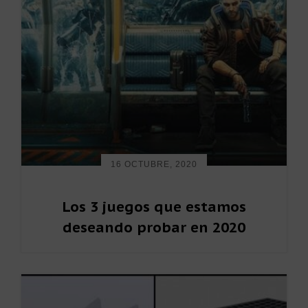
p
p
i
a
a
m
l
l
a
r
i
a
16 OCTUBRE, 2020
Los 3 juegos que estamos
deseando probar en 2020