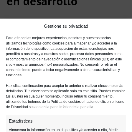
en desarrollo
Gestione su privacidad
Para ofrecer las mejores experiencias, nosotros y nuestros socios
utilizamos tecnologías como cookies para almacenar y/o acceder a la
Haz clic para aceptar las cookies de
información del dispositivo. La aceptación de estas tecnologías nos
permitirá a nosotros y a nuestros socios procesar datos personales como
marketing y activar este contenido
el comportamiento de navegación o identificaciones únicas (IDs) en este
sitio y mostrar anuncios (no-) personalizados. No consentir o retirar el
consentimiento, puede afectar negativamente a ciertas características y
funciones.
Haz clic a continuación para aceptar lo anterior o realizar elecciones más
detalladas. Tus elecciones se aplicarán solo en este sitio. Puedes cambiar
Sí, suena muy bien, pero
aún tendremos que
tus ajustes en cualquier momento, incluso retirar tu consentimiento,
utilizando los botones de la Política de cookies o haciendo clic en el icono
esperar un tiempo antes de poder probar la
de Privacidad situado en la parte inferior de la pantalla.
versión definitiva del juego
. Y es que, por
mucho que nos duela, este proyecto aún se
Estadísticas
encuentra en la fase «Alpha», es decir,
una
Almacenar la información en un dispositivo y/o acceder a ella, Medir