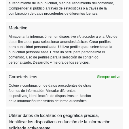
el rendimiento de la publicidad, Medir el rendimiento del contenido,
primera versión con muchísimo por pulir.
Comprender al público a través de estadísticas o a través de la
combinación de datos procedentes de diferentes fuentes.
Aunque
unos pocos afortunados sí que han
podido probarlo a puerta cerrada
. ¿Las
Marketing
reacciones? Mayormente positivas. Hecho que
Almacenar la información en un dispositivo y/o acceder a ella, Uso de
datos limitados para seleccionar anuncios básicos, Crear perfiles
arroja mucha esperanza sobre este nuevo título.
para publicidad personalizada, Utilizar perfiles para seleccionar la
publicidad personalizada, Crear un perfil para personalizar el
contenido, Uso de perfiles para la selección de contenido
Otros tres juegos en
personalizado, Desarrollo y mejora de los servicios.
camino
Características
Siempre activo
Cotejo y combinación de datos procedentes de otras
fuentes de información, Vincular diferentes
dispositivos, Identificación de dispositivos en función
de la información transmitida de forma automática.
Utilizar datos de localización geográfica precisa,
Identificar los dispositivos en función de la información
solicitada activamente.