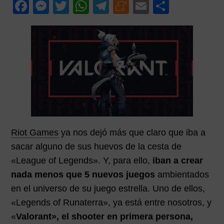
F
M
T
W
T
M
E
C
p
p
i
a
e
wi
h
el
e
m
o
a
a
m
c
ss
tt
at
e
n
ail
m
l
l
a
r
e
e
er
s
gr
e
p
i
b
n
A
a
a
ar
a
o
g
p
m
m
tir
o
er
p
e
k
Riot Games
ya nos dejó más que claro que iba a
sacar alguno de sus huevos de la cesta de
«League of Legends». Y, para ello,
iban a crear
nada menos que 5 nuevos juegos
ambientados
en el universo de su juego estrella. Uno de ellos,
«Legends of Runaterra», ya está entre nosotros, y
«
Valorant», el shooter en primera persona,