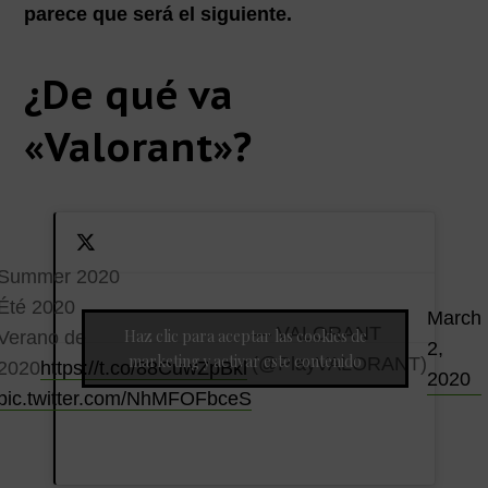
parece que será el siguiente.
¿De qué va
«Valorant»?
Summer 2020
Été 2020
March
— VALORANT
Haz clic para aceptar las cookies de
Verano de
2,
marketing y activar este contenido
(@PlayVALORANT)
2020
https://t.co/88CuwZpBkl
2020
pic.twitter.com/NhMFOFbceS