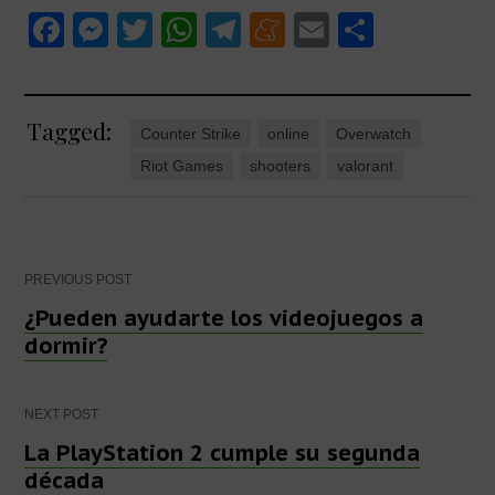
F
M
T
W
T
M
E
C
a
e
wi
h
el
e
m
o
c
ss
tt
at
e
n
ail
m
Tagged:
e
e
er
s
gr
e
p
Counter Strike
online
Overwatch
b
n
A
a
a
ar
Riot Games
shooters
valorant
o
g
p
m
m
tir
o
er
p
e
k
Post
PREVIOUS POST
¿Pueden ayudarte los videojuegos a
dormir?
navigation
NEXT POST
La PlayStation 2 cumple su segunda
década