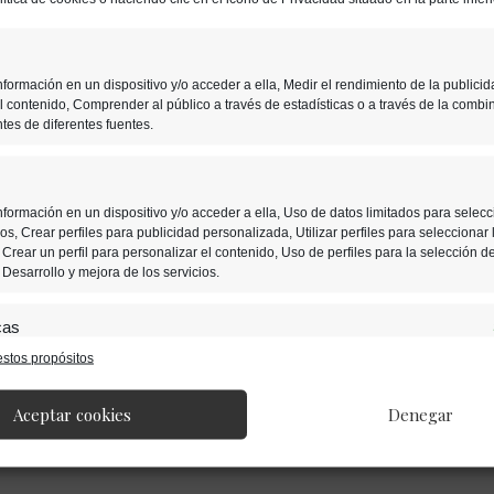
formación en un dispositivo y/o acceder a ella, Medir el rendimiento de la publicid
l contenido, Comprender al público a través de estadísticas o a través de la combi
tes de diferentes fuentes.
formación en un dispositivo y/o acceder a ella, Uso de datos limitados para selecc
s, Crear perfiles para publicidad personalizada, Utilizar perfiles para seleccionar 
Crear un perfil para personalizar el contenido, Uso de perfiles para la selección d
Desarrollo y mejora de los servicios.
cas
stos propósitos
nación de datos procedentes de otras fuentes de información, Vincular
ositivos, Identificación de dispositivos en función de la información transmitida
ática.
Aceptar cookies
Denegar
s de localización geográfica precisa, Identificar los dispositivos en fun
solicitada activamente.