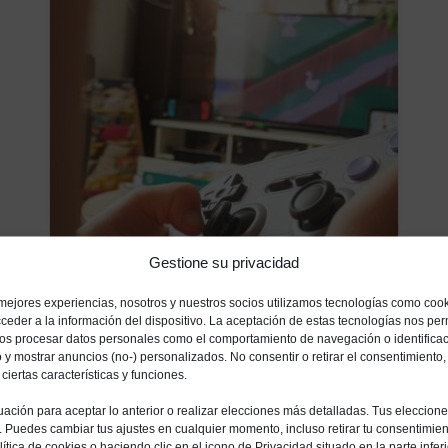
Gestione su privacidad
 mejores experiencias, nosotros y nuestros socios utilizamos tecnologías como coo
1 JUNIO, 2020
ceder a la información del dispositivo. La aceptación de estas tecnologías nos perm
ios procesar datos personales como el comportamiento de navegación o identifica
io y mostrar anuncios (no-) personalizados. No consentir o retirar el consentimiento
The 5 Games You Should
iertas características y funciones.
Spend Your Summer
uación para aceptar lo anterior o realizar elecciones más detalladas. Tus eleccion
Playing
o. Puedes cambiar tus ajustes en cualquier momento, incluso retirar tu consentimient
ítica de cookies o haciendo clic en el icono de Privacidad situado en la parte inferi