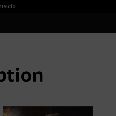
ntendo
ption