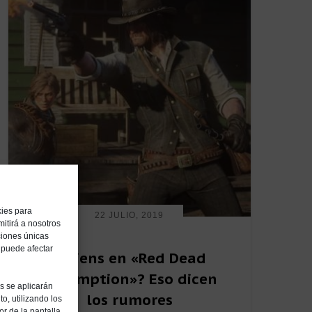
kies para
22 JULIO, 2019
itirá a nosotros
ciones únicas
, puede afectar
¿Aliens en «Red Dead
Redemption»? Eso dicen
es se aplicarán
los rumores
o, utilizando los
or de la pantalla.