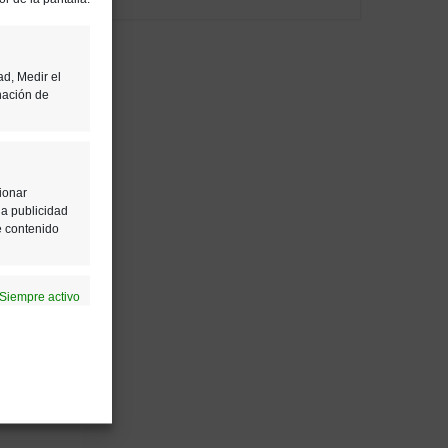
ad, Medir el
nación de
ionar
la publicidad
e contenido
Siempre activo
ción de la