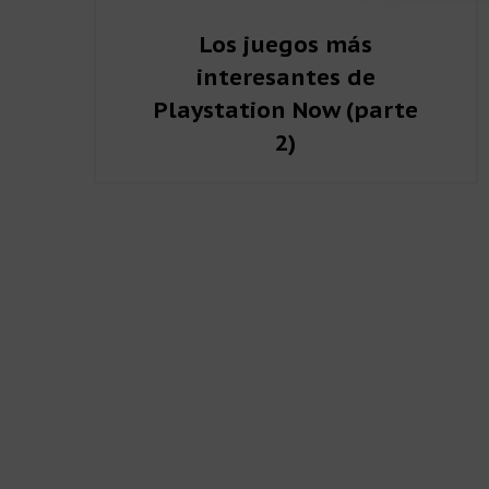
Los juegos más
Garantizar la
presentar pu
interesantes de
Playstation Now (parte
2)
Barra
lateral
primaria