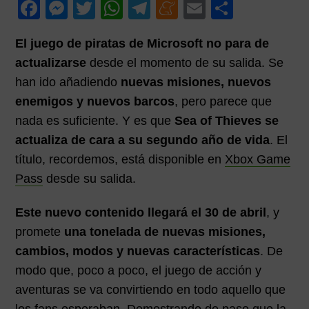
F
M
T
W
T
M
E
C
p
p
i
a
e
wi
h
el
e
m
o
a
a
m
El juego de piratas de Microsoft no para de
c
ss
tt
at
e
n
ail
m
l
l
a
actualizarse
desde el momento de su salida. Se
r
e
e
er
s
gr
e
p
i
han ido añadiendo
nuevas misiones, nuevos
b
n
A
a
a
ar
a
enemigos y nuevos barcos
, pero parece que
o
g
p
m
m
tir
nada es suficiente. Y es que
Sea of Thieves se
o
er
p
e
actualiza de cara a su segundo año de vida
. El
k
título, recordemos, está disponible en
Xbox Game
Pass
desde su salida.
Este nuevo contenido llegará el 30 de abril
, y
promete
una tonelada de nuevas misiones,
cambios, modos y nuevas características
. De
modo que, poco a poco, el juego de acción y
aventuras se va convirtiendo en todo aquello que