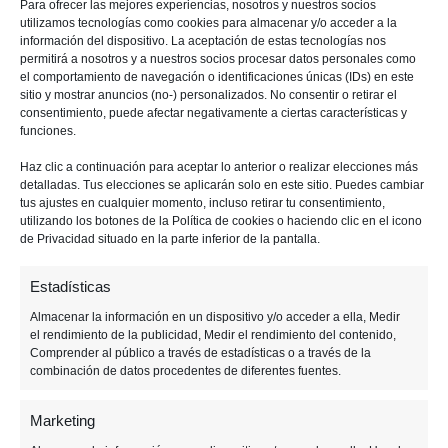
será una de las novedades que traerá esta
Para ofrecer las mejores experiencias, nosotros y nuestros socios
utilizamos tecnologías como cookies para almacenar y/o acceder a la
actualización. Modo en el que
podremos
información del dispositivo. La aceptación de estas tecnologías nos
permitirá a nosotros y a nuestros socios procesar datos personales como
enfrentarnos con nuestros amigos contra
el comportamiento de navegación o identificaciones únicas (IDs) en este
hasta otros cuatro equipos de cinco personas
.
sitio y mostrar anuncios (no-) personalizados. No consentir o retirar el
consentimiento, puede afectar negativamente a ciertas características y
Resultando ganadores los piratas que más botín
funciones.
cosechen.
Haz clic a continuación para aceptar lo anterior o realizar elecciones más
detalladas. Tus elecciones se aplicarán solo en este sitio. Puedes cambiar
Aunque
esta nueva actualización no trae solo
tus ajustes en cualquier momento, incluso retirar tu consentimiento,
PvP, sino que también incluirá nuevas
utilizando los botones de la Política de cookies o haciendo clic en el icono
de Privacidad situado en la parte inferior de la pantalla.
misiones de historia
. Así como
una nueva
compañía de encargos
. De forma que tanto los
Estadísticas
jugadores nuevos como los veteranos podrán
Almacenar la información en un dispositivo y/o acceder a ella, Medir
disfrutar de Sea of Thieves durante mucho
el rendimiento de la publicidad, Medir el rendimiento del contenido,
Comprender al público a través de estadísticas o a través de la
tiempo más
. Y, como siempre,
esta
combinación de datos procedentes de diferentes fuentes.
actualización será gratuita
tanto para
Xbox
One
como para
PC
.
Marketing