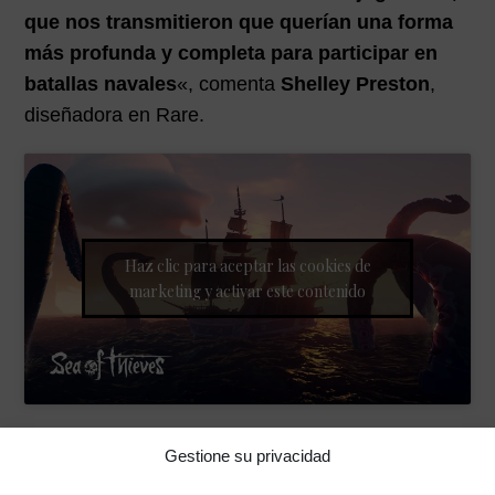
que nos transmitieron que querían una forma
más profunda y completa para participar en
batallas navales
«, comenta
Shelley Preston
,
diseñadora en Rare.
Haz clic para aceptar las cookies de
marketing y activar este contenido
Con esto se refiere, nada menos que a
La Arena
,
Gestione su privacidad
el
modo competitivo de Sea of Thieves.
Que