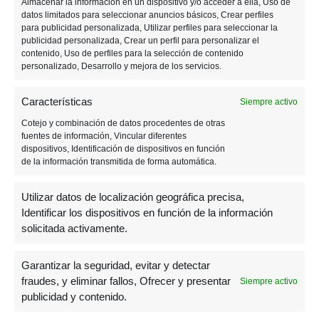
Almacenar la información en un dispositivo y/o acceder a ella, Uso de
F
M
T
W
T
M
E
C
datos limitados para seleccionar anuncios básicos, Crear perfiles
para publicidad personalizada, Utilizar perfiles para seleccionar la
a
e
wi
h
el
e
m
o
publicidad personalizada, Crear un perfil para personalizar el
contenido, Uso de perfiles para la selección de contenido
c
ss
tt
at
e
n
ail
m
personalizado, Desarrollo y mejora de los servicios.
Tagged:
e
e
er
s
gr
e
p
Microsoft
PC
Piratas
Sea of thieves
b
n
A
a
a
ar
Características
Siempre activo
Xbox Game Pass
Xbox One
o
g
p
m
m
tir
Cotejo y combinación de datos procedentes de otras
fuentes de información, Vincular diferentes
o
er
p
e
dispositivos, Identificación de dispositivos en función
de la información transmitida de forma automática.
k
Post
PREVIOUS POST
Utilizar datos de localización geográfica precisa,
Xbox Game Pass recibe a «Monster
Identificar los dispositivos en función de la información
Hunter World» y «Prey»
navigation
solicitada activamente.
NEXT POST
Garantizar la seguridad, evitar y detectar
fraudes, y eliminar fallos, Ofrecer y presentar
Siempre activo
Cambio Id en Playstation: todo que lo
publicidad y contenido.
tenéis que saber