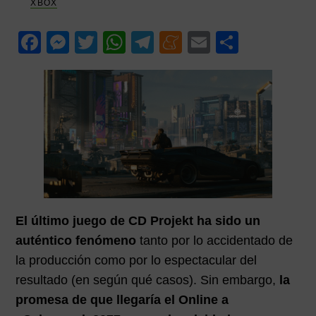
XBOX
p
p
i
a
a
m
F
M
T
W
T
M
E
C
l
l
a
a
e
wi
h
el
e
m
o
r
c
ss
tt
at
e
n
ail
m
i
a
e
e
er
s
gr
e
p
b
n
A
a
a
ar
o
g
p
m
m
tir
o
er
p
e
k
El último juego de CD Projekt ha sido un
auténtico fenómeno
tanto por lo accidentado de
la producción como por lo espectacular del
resultado (en según qué casos). Sin embargo,
la
promesa de que llegaría el Online a