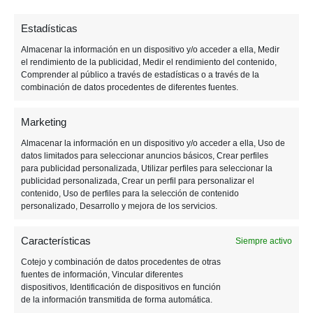
«estabilizado» el juego,
le tocará el turno a las
versiones de
next-gen
. Es decir, las versiones
Estadísticas
de
PS5
y
Series X.
Almacenar la información en un dispositivo y/o acceder a ella, Medir
el rendimiento de la publicidad, Medir el rendimiento del contenido,
Comprender al público a través de estadísticas o a través de la
Porque,
aunque actualmente se pueda jugar al
combinación de datos procedentes de diferentes fuentes.
juego en ambas plataformas
, estamos jugando
como si de un retrocompatible se tratase. Es
Marketing
decir,
no está optimizado para ellas
. Lo que CD
Almacenar la información en un dispositivo y/o acceder a ella, Uso de
Projekt propone es una versión «prácticamente
datos limitados para seleccionar anuncios básicos, Crear perfiles
para publicidad personalizada, Utilizar perfiles para seleccionar la
nueva» del juego para las nuevas consolas
, más
publicidad personalizada, Crear un perfil para personalizar el
contenido, Uso de perfiles para la selección de contenido
parecida a la de PC que a la actual.
personalizado, Desarrollo y mejora de los servicios.
Ahora sí, llega el
Características
Siempre activo
Cotejo y combinación de datos procedentes de otras
Online a «Cyberpunk
fuentes de información, Vincular diferentes
dispositivos, Identificación de dispositivos en función
de la información transmitida de forma automática.