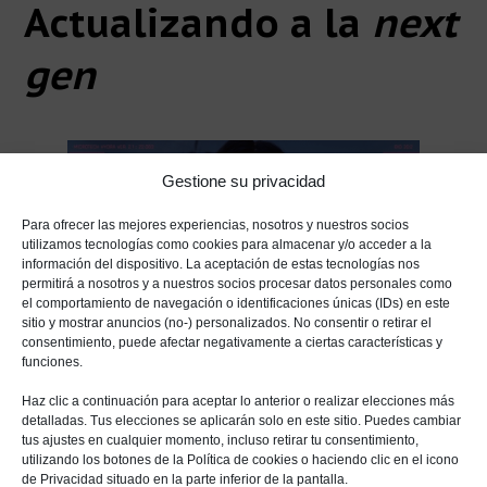
Actualizando a la
next
gen
Gestione su privacidad
Para ofrecer las mejores experiencias, nosotros y nuestros socios
utilizamos tecnologías como cookies para almacenar y/o acceder a la
información del dispositivo. La aceptación de estas tecnologías nos
permitirá a nosotros y a nuestros socios procesar datos personales como
el comportamiento de navegación o identificaciones únicas (IDs) en este
sitio y mostrar anuncios (no-) personalizados. No consentir o retirar el
consentimiento, puede afectar negativamente a ciertas características y
funciones.
Después de «
arreglar el estropicio
«, lo que
tardará unos meses, podríamos pensar que, por
Haz clic a continuación para aceptar lo anterior o realizar elecciones más
detalladas. Tus elecciones se aplicarán solo en este sitio. Puedes cambiar
fin, le llegaría el Online a «Cyberpunk 2077» pero
tus ajustes en cualquier momento, incluso retirar tu consentimiento,
utilizando los botones de la Política de cookies o haciendo clic en el icono
la realidad es muy diferente. Porque una vez
de Privacidad situado en la parte inferior de la pantalla.