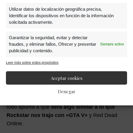
2077»
Utilizar datos de localización geográfica precisa,
Identificar los dispositivos en función de la información
solicitada activamente.
Garantizar la seguridad, evitar y detectar
fraudes, y eliminar fallos, Ofrecer y presentar
Siempre activo
publicidad y contenido.
Leer más sobre estos propósitos
Aceptar cookies
Cuando esas dos tareas titánicas estén
completadas será el turno del multijugador
. Y,
Denegar
aunque aún no sabemos por dónde van los tiros,
todo apunta a que
será algo similar a lo que
Rockstar nos trajo con «GTA V»
y Red Dead
Online.