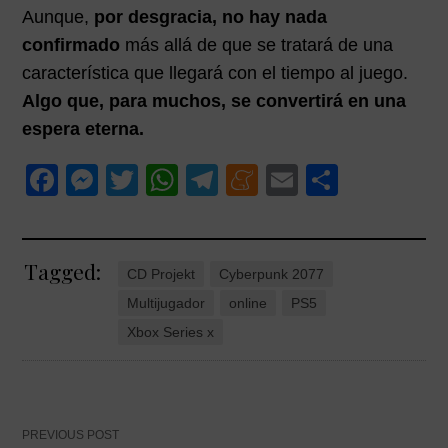
Aunque,
por desgracia, no hay nada
confirmado
más allá de que se tratará de una
característica que llegará con el tiempo al juego.
Algo que, para muchos, se convertirá en una
espera eterna.
F
M
T
W
T
M
E
C
a
e
wi
h
el
e
m
o
c
ss
tt
at
e
n
ail
m
Tagged:
e
e
er
s
gr
e
p
CD Projekt
Cyberpunk 2077
b
n
A
a
a
ar
Multijugador
online
PS5
o
g
p
m
m
tir
Xbox Series x
o
er
p
e
k
PREVIOUS POST