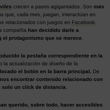
el
e
m
o
viles
crecen a pasos agigantados. Son
más
t
e
n
ail
m
os que, cada mes, juegan, interactúan en
gr
e
p
os relacionados con juegos en
Facebook
.
a
a
ar
la compañía
han decidido darle a
m
m
tir
 el protagonismo que se merece
.
e
roducido la pestaña correspondiente en la
 la actualización de diseño de la
locado el botón en la barra principal.
De
os encontrar contenido relacionado con
 solo un click de distancia
.
han querido, sobre todo, hacer accesibles