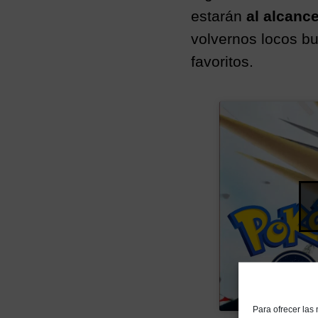
estarán
al alcance
volvernos locos b
favoritos.
Para ofrecer las