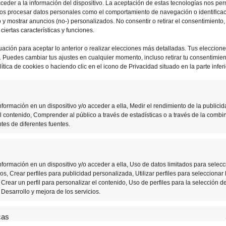
ceder a la información del dispositivo. La aceptación de estas tecnologías nos perm
erística que se busca potenciar desde
ios procesar datos personales como el comportamiento de navegación o identifica
io y mostrar anuncios (no-) personalizados. No consentir o retirar el consentimiento
es la social
. Es decir, la posibilidad de
iertas características y funciones.
 relacionado con tus juegos favoritos. Así
uación para aceptar lo anterior o realizar elecciones más detalladas. Tus eleccion
o. Puedes cambiar tus ajustes en cualquier momento, incluso retirar tu consentimient
 de crearlos tú mismo. Por lo que
será más
ítica de cookies o haciendo clic en el icono de Privacidad situado en la parte inferi
conocer otros jugadores de nuestros
. De este modo se cierra el círculo y el
formación en un dispositivo y/o acceder a ella, Medir el rendimiento de la publicid
oalimenta gracias a los contenidos
l contenido, Comprender al público a través de estadísticas o a través de la combi
tes de diferentes fuentes.
acterística no está disponible para todo el
formación en un dispositivo y/o acceder a ella, Uso de datos limitados para selecc
s, Crear perfiles para publicidad personalizada, Utilizar perfiles para seleccionar 
os que tarde en implementarse. Lo que sí
Crear un perfil para personalizar el contenido, Uso de perfiles para la selección d
Desarrollo y mejora de los servicios.
esde la compañía
van a implementar una
 algunos afortunados podrán probar la
cas