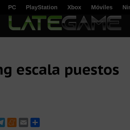
PC
PlayStation
Xbox
Móviles
Ni
g escala puestos
W
T
M
E
C