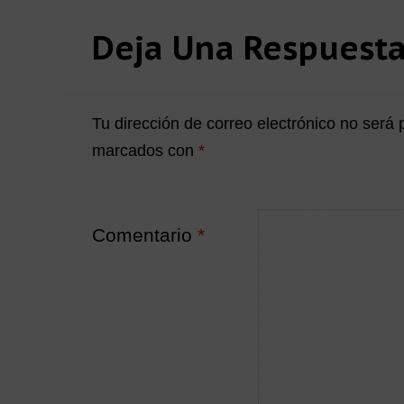
Interacciones
Deja Una Respuest
con
los
Tu dirección de correo electrónico no será 
marcados con
*
lectores
Comentario
*