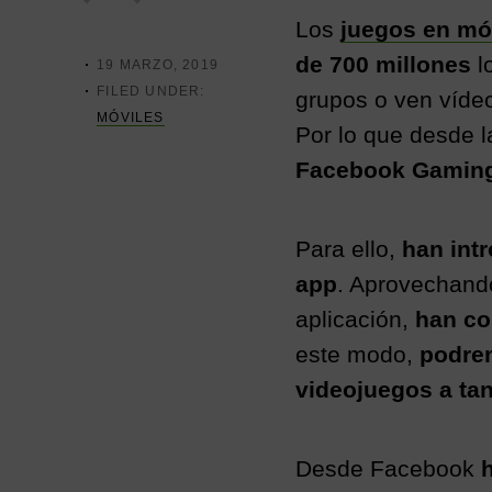
a
e
wi
h
r
e
a
p
p
i
p
o
Los
juegos en mó
r
c
ss
tt
a
a
a
a
m
i
p
m
de 700 millones
l
a
19 MARZO, 2019
e
e
er
s
l
l
a
m
l
p
FILED UNDER:
grupos o ven víde
r
m
b
n
A
e
MÓVILES
i
a
Por lo que desde 
o
g
p
a
r
Facebook Gaming
o
er
p
t
k
i
Para ello,
han int
r
app
. Aprovechando
aplicación,
han co
este modo,
podrem
videojuegos a tan
Desde Facebook