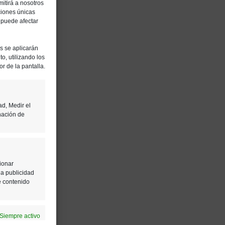
itirá a nosotros
ciones únicas
, puede afectar
es se aplicarán
o, utilizando los
or de la pantalla.
ad, Medir el
nación de
ionar
la publicidad
e contenido
Siempre activo