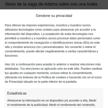
fánes de la saga de Adams salen con una toalla
en los hombros. La fecha se creó en 2001: el 11
Gestione su privacidad
de mayo el autor falleció y, entonces, el 25
siguiente los fánes decidieron hacerle un
Para ofrecer las mejores experiencias, nosotros y nuestros socios
utilizamos tecnologías como cookies para almacenar y/o acceder a la
homenaje
que se convirtió en una celebración
información del dispositivo. La aceptación de estas tecnologías nos
anual.
permitirá a nosotros y a nuestros socios procesar datos personales como
el comportamiento de navegación o identificaciones únicas (IDs) en este
sitio y mostrar anuncios (no-) personalizados. No consentir o retirar el
Pero, ¿por qué una
toalla
? Pues porque Adams,
consentimiento, puede afectar negativamente a ciertas características y
funciones.
en sus libros, decía que todo autoestopista
galáctico debería llevar una, ya que tiene
Haz clic a continuación para aceptar lo anterior o realizar elecciones más
detalladas. Tus elecciones se aplicarán solo en este sitio. Puedes cambiar
múltiples usos: sirve de escondite, de arma si está
tus ajustes en cualquier momento, incluso retirar tu consentimiento,
mojada, de abrigo o como una señal
utilizando los botones de la Política de cookies o haciendo clic en el icono
de Privacidad situado en la parte inferior de la pantalla.
Anterior
Siguiente
Estadísticas
Almacenar la información en un dispositivo y/o acceder a ella, Medir
el rendimiento de la publicidad, Medir el rendimiento del contenido,