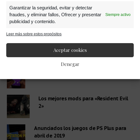
Garantizar la seguridad, evitar y detectar
fraudes, y eliminar fallos, Ofrecer y presentar
Siempre activo
publicidad y contenido.
Leer más sobre estos propósitos
Barra
RECOMENDADOS
Aceptar cookies
lateral
Denegar
Te enseñamos a convertir tu móvil en
una GameBoy
primaria
Los mejores mods para «Resident Evil
2»
Anunciados los juegos de PS Plus para
abril de 2019