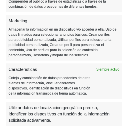
F
M
T
W
T
M
E
C
Comprender al público a través de estadísticas o a través de la
combinación de datos procedentes de diferentes fuentes.
a
e
wi
h
el
e
m
o
c
ss
tt
at
e
n
ail
m
Marketing
Tagged:
e
e
er
s
gr
e
p
día de la toalla
friki
Almacenar la información en un dispositivo y/o acceder a ella, Uso de
datos limitados para seleccionar anuncios básicos, Crear perfiles
b
n
A
a
a
ar
La guía del autoestopista galáctico
para publicidad personalizada, Utilizar perfiles para seleccionar la
o
g
p
m
m
tir
publicidad personalizada, Crear un perfil para personalizar el
contenido, Uso de perfiles para la selección de contenido
o
er
p
e
personalizado, Desarrollo y mejora de los servicios.
k
Post
PREVIOUS POST
Características
Siempre activo
Zelda y otros tres juegos entran en el
Cotejo y combinación de datos procedentes de otras
Salón de la Fama
navigation
fuentes de información, Vincular diferentes
dispositivos, Identificación de dispositivos en función
de la información transmitida de forma automática.
NEXT POST
Utilizar datos de localización geográfica precisa,
Gamescom 2022: lo que necesitas saber
Identificar los dispositivos en función de la información
solicitada activamente.