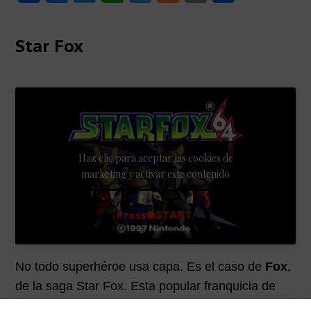
a
e
wi
h
el
e
m
o
p
p
i
c
ss
tt
at
e
n
ail
m
a
a
m
Star Fox
l
l
a
e
e
er
s
gr
e
p
r
b
n
A
a
a
ar
i
o
g
p
m
m
tir
a
o
er
p
e
k
Haz clic para aceptar las cookies de
marketing y activar este contenido
No todo superhéroe usa capa. Es el caso de
Fox
,
de la saga Star Fox. Esta popular franquicia de
videojuegos empezó siendo producida por