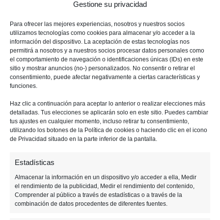
Gestione su privacidad
Nintendo para el Super Nintendo, pero hoy es
posible jugarla incluso en la
Switch
.
Para ofrecer las mejores experiencias, nosotros y nuestros socios
utilizamos tecnologías como cookies para almacenar y/o acceder a la
información del dispositivo. La aceptación de estas tecnologías nos
La serie consta de nueve juegos, cada uno con su
permitirá a nosotros y a nuestros socios procesar datos personales como
el comportamiento de navegación o identificaciones únicas (IDs) en este
propia historia y varias fases, cada una con un
sitio y mostrar anuncios (no-) personalizados. No consentir o retirar el
jefe final. Como siempre, eres
Fox McCloud
y
consentimiento, puede afectar negativamente a ciertas características y
funciones.
tienes que salvar a la galáxia.
Haz clic a continuación para aceptar lo anterior o realizar elecciones más
detalladas. Tus elecciones se aplicarán solo en este sitio. Puedes cambiar
tus ajustes en cualquier momento, incluso retirar tu consentimiento,
Anterior
Siguiente
utilizando los botones de la Política de cookies o haciendo clic en el icono
de Privacidad situado en la parte inferior de la pantalla.
F
M
T
W
T
M
E
C
Estadísticas
a
e
wi
h
el
e
m
o
Almacenar la información en un dispositivo y/o acceder a ella, Medir
c
ss
tt
at
e
n
ail
m
el rendimiento de la publicidad, Medir el rendimiento del contenido,
Comprender al público a través de estadísticas o a través de la
Tagged:
e
e
er
s
gr
e
p
lego
Spider-man
star fox
combinación de datos procedentes de diferentes fuentes.
b
n
A
a
a
ar
superhéroes