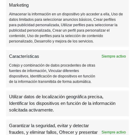
Marketing
o
g
p
m
m
tir
Almacenar la información en un dispositivo y/o acceder a ella, Uso de
o
er
p
e
datos limitados para seleccionar anuncios básicos, Crear perfiles
k
para publicidad personalizada, Utilizar perfiles para seleccionar la
Post
PREVIOUS POST
publicidad personalizada, Crear un perfil para personalizar el
contenido, Uso de perfiles para la selección de contenido
La industria de los videojuegos
personalizado, Desarrollo y mejora de los servicios.
española en 2021
navigation
Características
Siempre activo
NEXT POST
Cotejo y combinación de datos procedentes de otras
fuentes de información, Vincular diferentes
Zelda y otros tres juegos entran en el
dispositivos, Identificación de dispositivos en función
Salón de la Fama
de la información transmitida de forma automática.
Utilizar datos de localización geográfica precisa,
Identificar los dispositivos en función de la información
solicitada activamente.
Garantizar la seguridad, evitar y detectar
fraudes, y eliminar fallos, Ofrecer y presentar
Siempre activo