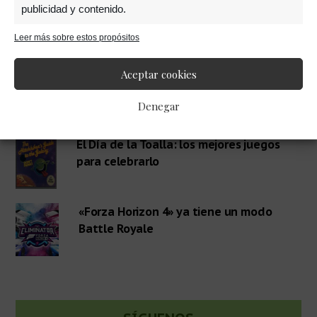
publicidad y contenido.
Barra
RECOMENDADOS
Leer más sobre estos propósitos
lateral
Aceptar cookies
Sácale todo el partido a «Animal
Crossing: New Horizons»
primaria
Denegar
El Día de la Toalla: los mejores juegos
para celebrarlo
«Forza Horizon 4» ya tiene un modo
Battle Royale