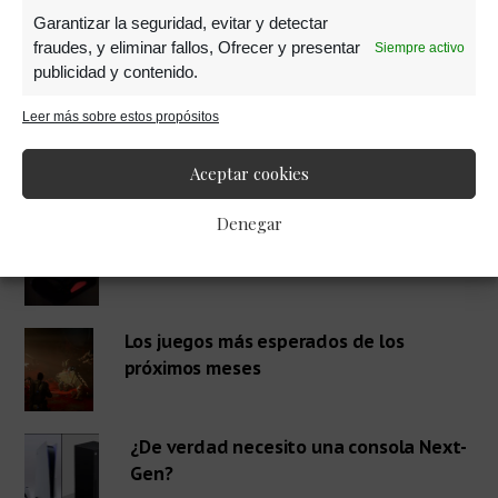
Garantizar la seguridad, evitar y detectar
fraudes, y eliminar fallos, Ofrecer y presentar
Siempre activo
publicidad y contenido.
Leer más sobre estos propósitos
Barra
RECOMENDADOS
Aceptar cookies
lateral
Denegar
Así funcionará la retrocompatibilidad
en PS5
primaria
Los juegos más esperados de los
próximos meses
¿De verdad necesito una consola Next-
Gen?