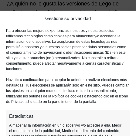
¿A quién no le gusta las versiones de Lego de
películas míticas? Ya hemos visto a Lego Indiana
Gestione su privacidad
Jones, Lego Hobbit, Lego Star Wars, pero, para el
día de hoy, hemos elegido Lego Batman -el
Para ofrecer las mejores experiencias, nosotros y nuestros socios
utilizamos tecnologías como cookies para almacenar y/o acceder a la
primero a tener una
historia original
-.
información del dispositivo. La aceptación de estas tecnologías nos
permitirá a nosotros y a nuestros socios procesar datos personales como
En este videojuego de acción-aventura basado en
el comportamiento de navegación o identificaciones únicas (IDs) en este
sitio y mostrar anuncios (no-) personalizados. No consentir o retirar el
los cómics de DC, estás ambientado en el mundo
consentimiento, puede afectar negativamente a ciertas características y
de los bloques de
Lego
y tienes que enfrentarte a
funciones.
los archienemigos de Batman: el Acertijo, el
Haz clic a continuación para aceptar lo anterior o realizar elecciones más
detalladas. Tus elecciones se aplicarán solo en este sitio. Puedes cambiar
Pingüino, el Joker y muchos más.
tus ajustes en cualquier momento, incluso retirar tu consentimiento,
utilizando los botones de la Política de cookies o haciendo clic en el icono
de Privacidad situado en la parte inferior de la pantalla.
Anterior
Siguiente
Estadísticas
F
M
T
W
T
M
E
C
Almacenar la información en un dispositivo y/o acceder a ella, Medir
el rendimiento de la publicidad, Medir el rendimiento del contenido,