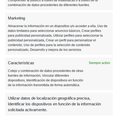
a
e
wi
h
el
e
m
o
Comprender al público a través de estadísticas o a través de la
combinación de datos procedentes de diferentes fuentes.
c
ss
tt
at
e
n
ail
m
Tagged:
e
e
er
s
gr
e
p
lego
Spider-man
star fox
Marketing
b
n
A
a
a
ar
superhéroes
Almacenar la información en un dispositivo y/o acceder a ella, Uso de
datos limitados para seleccionar anuncios básicos, Crear perfiles
o
g
p
m
m
tir
para publicidad personalizada, Utilizar perfiles para seleccionar la
publicidad personalizada, Crear un perfil para personalizar el
o
er
p
e
contenido, Uso de perfiles para la selección de contenido
k
personalizado, Desarrollo y mejora de los servicios.
Post
PREVIOUS POST
La industria de los videojuegos
Características
Siempre activo
española en 2021
navigation
Cotejo y combinación de datos procedentes de otras
fuentes de información, Vincular diferentes
dispositivos, Identificación de dispositivos en función
NEXT POST
de la información transmitida de forma automática.
Zelda y otros tres juegos entran en el
Utilizar datos de localización geográfica precisa,
Salón de la Fama
Identificar los dispositivos en función de la información
solicitada activamente.