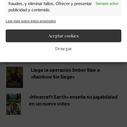
fraudes, y eliminar fallos, Ofrecer y presentar
Siempre activo
publicidad y contenido.
Barra
Leer más sobre estos propósitos
RECOMENDADOS
Aceptar cookies
lateral
«Dr. Mario World» llega en julio a tu
Denegar
móvil
primaria
Llega la operación Ember Rise a
«Rainbow Six Siege»
«Minecraft Earth» enseña su jugabilidad
en un nuevo vídeo