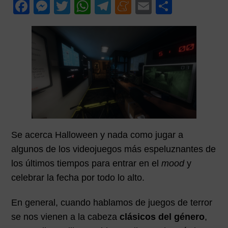
F
M
T
W
T
M
E
C
p
p
i
a
e
wi
h
el
e
m
o
a
a
m
c
ss
tt
at
e
n
ail
m
l
l
a
r
e
e
er
s
gr
e
p
i
b
n
A
a
a
ar
a
o
g
p
m
m
tir
o
er
p
e
k
Se acerca Halloween y nada como jugar a
algunos de los videojuegos más espeluznantes de
los últimos tiempos para entrar en el
mood
y
celebrar la fecha por todo lo alto.
En general, cuando hablamos de juegos de terror
se nos vienen a la cabeza
clásicos del género
,