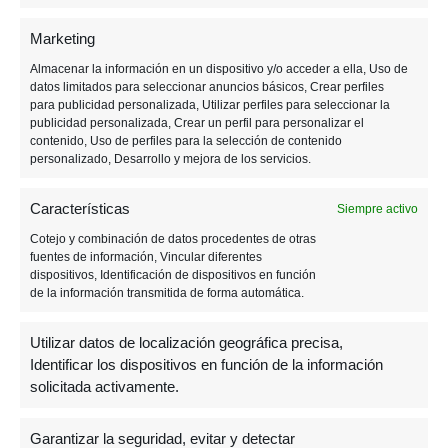
b
n
A
a
a
ar
phasmophobia
Resident Evil
o
g
p
m
m
tir
videojuegos de horror
Marketing
o
er
p
e
Almacenar la información en un dispositivo y/o acceder a ella, Uso de
datos limitados para seleccionar anuncios básicos, Crear perfiles
k
para publicidad personalizada, Utilizar perfiles para seleccionar la
publicidad personalizada, Crear un perfil para personalizar el
Post
PREVIOUS POST
contenido, Uso de perfiles para la selección de contenido
personalizado, Desarrollo y mejora de los servicios.
God of War: Ragnarok desvela nuevas
imágenes
navigation
Características
Siempre activo
Cotejo y combinación de datos procedentes de otras
fuentes de información, Vincular diferentes
NEXT POST
dispositivos, Identificación de dispositivos en función
Age of Empires IV: Regresa el clásico
de la información transmitida de forma automática.
juego de estrategia
Utilizar datos de localización geográfica precisa,
Identificar los dispositivos en función de la información
solicitada activamente.
Garantizar la seguridad, evitar y detectar