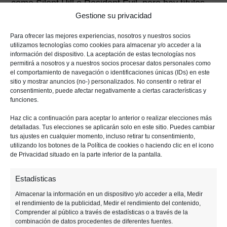
como Silent Hill o Resident Evil, pero hay títulos
Gestione su privacidad
más actuales que pueden incluso superarlos y
caminan para convertirse en los clásicos del
Para ofrecer las mejores experiencias, nosotros y nuestros socios
futuro.
utilizamos tecnologías como cookies para almacenar y/o acceder a la
información del dispositivo. La aceptación de estas tecnologías nos
permitirá a nosotros y a nuestros socios procesar datos personales como
Nosotros te recomendamos cuatro videojuegos de
el comportamiento de navegación o identificaciones únicas (IDs) en este
sitio y mostrar anuncios (no-) personalizados. No consentir o retirar el
terror para probar este Día de las Brujas, sea solo
consentimiento, puede afectar negativamente a ciertas características y
o con amigos.
funciones.
Haz clic a continuación para aceptar lo anterior o realizar elecciones más
detalladas. Tus elecciones se aplicarán solo en este sitio. Puedes cambiar
Anterior
Siguiente
tus ajustes en cualquier momento, incluso retirar tu consentimiento,
utilizando los botones de la Política de cookies o haciendo clic en el icono
de Privacidad situado en la parte inferior de la pantalla.
F
M
T
W
T
M
E
C
Estadísticas
a
e
wi
h
el
e
m
o
Almacenar la información en un dispositivo y/o acceder a ella, Medir
c
ss
tt
at
e
n
ail
m
el rendimiento de la publicidad, Medir el rendimiento del contenido,
Tagged:
e
e
er
s
gr
e
p
Comprender al público a través de estadísticas o a través de la
little nightmares
outlast 2
combinación de datos procedentes de diferentes fuentes.