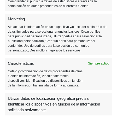
Comprender al público a través de estadísticas o a través de la
combinación de datos procedentes de diferentes fuentes.
Marketing
Almacenar la información en un dispositivo y/o acceder a ella, Uso de
datos limitados para seleccionar anuncios básicos, Crear perfiles
para publicidad personalizada, Utilizar perfiles para seleccionar la
publicidad personalizada, Crear un perfil para personalizar el
contenido, Uso de perfiles para la selección de contenido
personalizado, Desarrollo y mejora de los servicios.
Al iniciar la partida,
ocho jugadores elegirán un
Características
Siempre activo
personaje inicial
. En base a éste personaje
irán
Cotejo y combinación de datos procedentes de otras
completando rondas contra enemigos
fuentes de información, Vincular diferentes
controlados por ordenador
en las que
dispositivos, Identificación de dispositivos en función
de la información transmitida de forma automática.
mejorarán su equipo gracias al
oro que se otorga
al final de cada ronda
.
Utilizar datos de localización geográfica precisa,
Identificar los dispositivos en función de la información
Una vez completada esta fase inicial,
solicitada activamente.
comenzarán los enfrentamientos entre