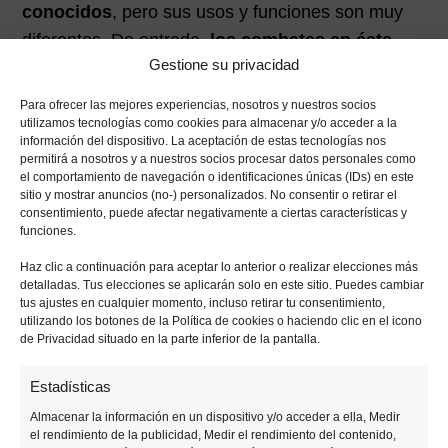
conocidos
, pero sus usos y funciones son muy
diferentes. De entrada,
los combates en éste
Gestione su privacidad
género no los llevaremos nosotros a cabo
, es
decir, el juego combatirá por sí mismo. De lo que
Para ofrecer las mejores experiencias, nosotros y nuestros socios
sí nos encargamos nosotros es de
elegir a
utilizamos tecnologías como cookies para almacenar y/o acceder a la
información del dispositivo. La aceptación de estas tecnologías nos
nuestros personajes y la estrategia que
permitirá a nosotros y a nuestros socios procesar datos personales como
seguiremos.
el comportamiento de navegación o identificaciones únicas (IDs) en este
sitio y mostrar anuncios (no-) personalizados. No consentir o retirar el
consentimiento, puede afectar negativamente a ciertas características y
funciones.
Tendremos que crear
Haz clic a continuación para aceptar lo anterior o realizar elecciones más
composiciones según
detalladas. Tus elecciones se aplicarán solo en este sitio. Puedes cambiar
tus ajustes en cualquier momento, incluso retirar tu consentimiento,
utilizando los botones de la Política de cookies o haciendo clic en el icono
los personajes que
de Privacidad situado en la parte inferior de la pantalla.
elijamos
Estadísticas
Almacenar la información en un dispositivo y/o acceder a ella, Medir
el rendimiento de la publicidad, Medir el rendimiento del contenido,