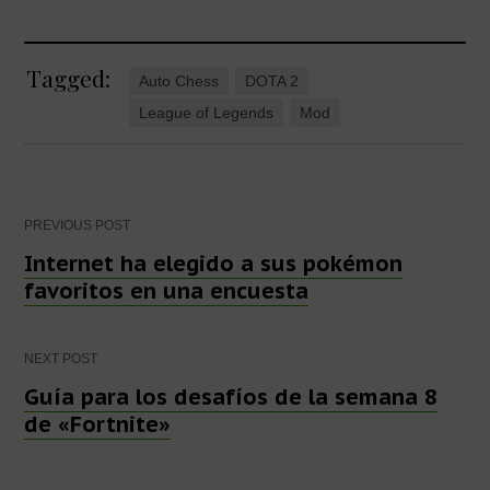
a
e
wi
h
el
e
m
o
c
ss
tt
at
e
n
ail
m
Tagged:
e
e
er
s
gr
e
p
Auto Chess
DOTA 2
b
n
A
a
a
ar
League of Legends
Mod
o
g
p
m
m
tir
o
er
p
e
k
Post
PREVIOUS POST
Internet ha elegido a sus pokémon
favoritos en una encuesta
navigation
NEXT POST
Guía para los desafíos de la semana 8
de «Fortnite»