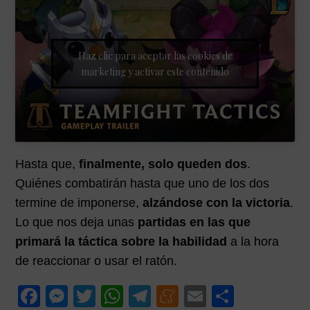
Haz clic para aceptar las cookies de
marketing y activar este contenido
Hasta que,
finalmente, solo queden dos
.
Quiénes combatirán hasta que uno de los dos
termine de imponerse,
alzándose con la victoria
.
Lo que nos deja unas
partidas en las que
primará la táctica sobre la habilidad
a la hora
de reaccionar o usar el ratón.
F
M
T
W
T
M
E
C