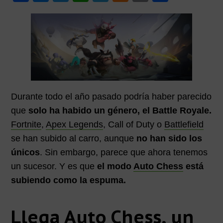
a
e
wi
h
el
e
m
o
p
p
i
c
ss
tt
at
e
n
ail
m
a
a
m
l
l
a
e
e
er
s
gr
e
p
r
b
n
A
a
a
ar
i
o
g
p
m
m
tir
a
o
er
p
e
Durante todo el año pasado podría haber parecido
k
que
solo ha habido un género, el Battle Royale.
Fortnite
,
Apex Legends
, Call of Duty o
Battlefield
se han subido al carro, aunque
no han sido los
únicos
. Sin embargo, parece que ahora tenemos
un sucesor. Y es que
el modo
Auto Chess
está
subiendo como la espuma.
Llega Auto Chess, un