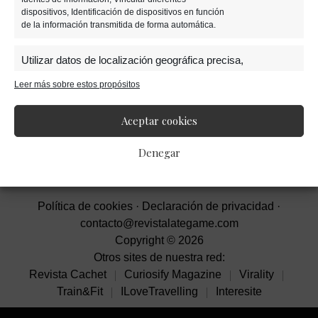
Barra
dispositivos, Identificación de dispositivos en función
de la información transmitida de forma automática.
lateral
Utilizar datos de localización geográfica precisa,
primaria
Identificar los dispositivos en función de la información
Leer más sobre estos propósitos
solicitada activamente.
Aceptar cookies
Garantizar la seguridad, evitar y detectar
fraudes, y eliminar fallos, Ofrecer y presentar
Siempre activo
Denegar
publicidad y contenido.
Política de cookies
·
Declaración de privacidad
·
contacto@revistalategame.com
Copyright © 2026
Otros sites de nuestra red:
Revista Cachet
Curiosify Magazine
Virality
Train&Fit
ILoveTravelling
Interesite