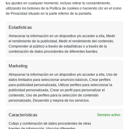
tus ajustes en cualquier momento, incluso retirar tu consentimiento,
p
p
i
utilizando los botones de la Política de cookies o haciendo clic en el icono
a
a
m
de Privacidad situado en la parte inferior de la pantalla.
l
l
a
r
Estadísticas
i
Almacenar la información en un dispositivo y/o acceder a ella, Medir
a
el rendimiento de la publicidad, Medir el rendimiento del contenido,
Comprender al público a través de estadísticas o a través de la
combinación de datos procedentes de diferentes fuentes.
Marketing
5 OCTUBRE, 2021
Almacenar la información en un dispositivo y/o acceder a ella, Uso de
datos limitados para seleccionar anuncios básicos, Crear perfiles
para publicidad personalizada, Utilizar perfiles para seleccionar la
Llegan los juegos gratis de
publicidad personalizada, Crear un perfil para personalizar el
PS Plus en octubre
contenido, Uso de perfiles para la selección de contenido
personalizado, Desarrollo y mejora de los servicios.
Características
Siempre activo
Cotejo y combinación de datos procedentes de otras
fuentes de información, Vincular diferentes