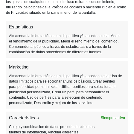
tus ajustes en cualquier momento, incluso retirar tu consentimiento,
p
p
i
utilizando los botones de la Política de cookies o haciendo clic en el icono
de Privacidad situado en la parte inferior de la pantalla.
a
a
m
l
l
a
Estadísticas
r
i
Almacenar la información en un dispositivo y/o acceder a ella, Medir
el rendimiento de la publicidad, Medir el rendimiento del contenido,
a
Comprender al público a través de estadísticas o a través de la
combinación de datos procedentes de diferentes fuentes.
Marketing
7 ENERO, 2020
Almacenar la información en un dispositivo y/o acceder a ella, Uso de
datos limitados para seleccionar anuncios básicos, Crear perfiles
para publicidad personalizada, Utilizar perfiles para seleccionar la
FIFA 20 recibe a su Equipo
publicidad personalizada, Crear un perfil para personalizar el
del Año (TOTY)
contenido, Uso de perfiles para la selección de contenido
personalizado, Desarrollo y mejora de los servicios.
Características
Siempre activo
Cotejo y combinación de datos procedentes de otras
fuentes de información, Vincular diferentes