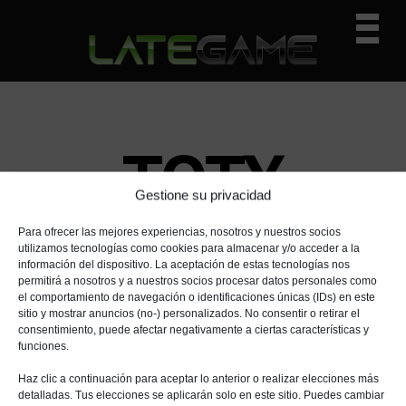
I
I
I
Prima
r
r
r
Navig
a
a
a
n
l
l
Menu
a
c
a
v
o
b
e
n
a
TOTY
g
t
r
a
e
r
Gestione su privacidad
c
n
a
i
i
l
Para ofrecer las mejores experiencias, nosotros y nuestros socios
utilizamos tecnologías como cookies para almacenar y/o acceder a la
ó
d
a
información del dispositivo. La aceptación de estas tecnologías nos
n
o
t
permitirá a nosotros y a nuestros socios procesar datos personales como
p
p
e
el comportamiento de navegación o identificaciones únicas (IDs) en este
sitio y mostrar anuncios (no-) personalizados. No consentir o retirar el
r
r
r
consentimiento, puede afectar negativamente a ciertas características y
i
i
a
funciones.
n
n
l
Haz clic a continuación para aceptar lo anterior o realizar elecciones más
c
c
p
detalladas. Tus elecciones se aplicarán solo en este sitio. Puedes cambiar
i
i
r