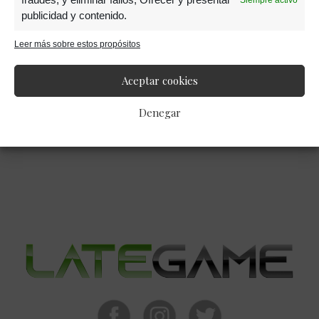
23 NOVIEMBRE, 2021
publicidad y contenido.
Serious Sam 4 aparece
Leer más sobre estos propósitos
listado para PS5
Aceptar cookies
Denegar
Barra
lateral
primaria