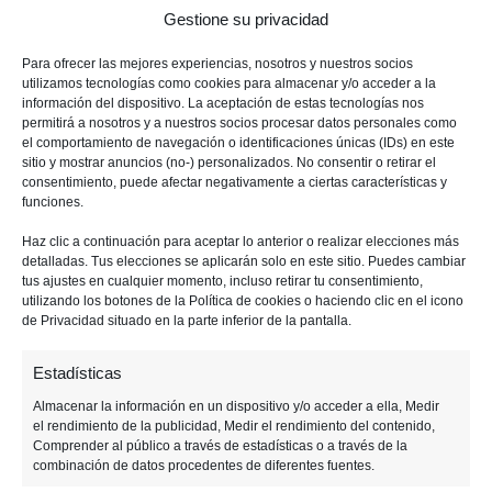
Gestione su privacidad
p
p
i
a
a
m
Para ofrecer las mejores experiencias, nosotros y nuestros socios
l
l
a
utilizamos tecnologías como cookies para almacenar y/o acceder a la
r
información del dispositivo. La aceptación de estas tecnologías nos
permitirá a nosotros y a nuestros socios procesar datos personales como
i
el comportamiento de navegación o identificaciones únicas (IDs) en este
a
sitio y mostrar anuncios (no-) personalizados. No consentir o retirar el
consentimiento, puede afectar negativamente a ciertas características y
funciones.
Haz clic a continuación para aceptar lo anterior o realizar elecciones más
detalladas. Tus elecciones se aplicarán solo en este sitio. Puedes cambiar
tus ajustes en cualquier momento, incluso retirar tu consentimiento,
utilizando los botones de la Política de cookies o haciendo clic en el icono
de Privacidad situado en la parte inferior de la pantalla.
7 DICIEMBRE, 2021
Estadísticas
Almacenar la información en un dispositivo y/o acceder a ella, Medir
The Game Awards: Geoff
el rendimiento de la publicidad, Medir el rendimiento del contenido,
Comprender al público a través de estadísticas o a través de la
Keighley revela algunos
combinación de datos procedentes de diferentes fuentes.
secretos