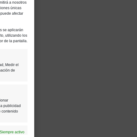
itirá a nosotros
ciones únicas
, puede afectar
es se aplicarán
o, utilizando los
or de la pantalla.
ad, Medir el
nación de
ionar
la publicidad
e contenido
Siempre activo