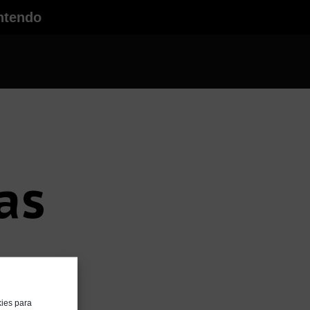
ntendo
as
kies para