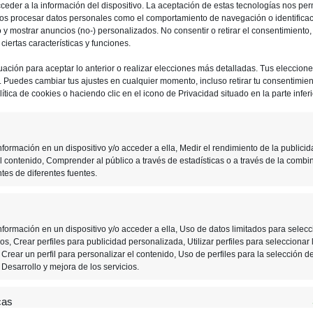
ceder a la información del dispositivo. La aceptación de estas tecnologías nos perm
ios procesar datos personales como el comportamiento de navegación o identifica
io y mostrar anuncios (no-) personalizados. No consentir o retirar el consentimiento
iertas características y funciones.
uación para aceptar lo anterior o realizar elecciones más detalladas. Tus eleccion
o. Puedes cambiar tus ajustes en cualquier momento, incluso retirar tu consentimient
ítica de cookies o haciendo clic en el icono de Privacidad situado en la parte inferi
formación en un dispositivo y/o acceder a ella, Medir el rendimiento de la publicid
l contenido, Comprender al público a través de estadísticas o a través de la combi
tes de diferentes fuentes.
29 MARZO, 2021
formación en un dispositivo y/o acceder a ella, Uso de datos limitados para selecc
s, Crear perfiles para publicidad personalizada, Utilizar perfiles para seleccionar 
Crear un perfil para personalizar el contenido, Uso de perfiles para la selección d
Tras 5 meses, seguimos
Desarrollo y mejora de los servicios.
sin noticias de PS5
cas