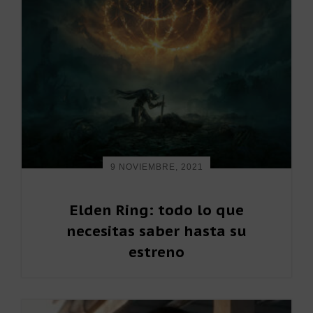
p
p
i
a
a
m
l
l
a
r
i
a
9 NOVIEMBRE, 2021
Elden Ring: todo lo que
necesitas saber hasta su
estreno