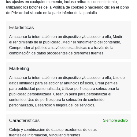
tus ajustes en cualquier momento, incluso retirar tu consentimiento,
p
p
i
utilizando los botones de la Política de cookies o haciendo clic en el icono
de Privacidad situado en la parte inferior de la pantalla.
a
a
m
l
l
a
Estadísticas
r
i
Almacenar la información en un dispositivo y/o acceder a ella, Medir
el rendimiento de la publicidad, Medir el rendimiento del contenido,
a
Comprender al público a través de estadísticas o a través de la
combinación de datos procedentes de diferentes fuentes.
Marketing
13 JULIO, 2021
Almacenar la información en un dispositivo y/o acceder a ella, Uso de
datos limitados para seleccionar anuncios básicos, Crear perfiles
para publicidad personalizada, Utilizar perfiles para seleccionar la
¿Qué está pasando con lo
publicidad personalizada, Crear un perfil para personalizar el
retro?
contenido, Uso de perfiles para la selección de contenido
personalizado, Desarrollo y mejora de los servicios.
Características
Siempre activo
Cotejo y combinación de datos procedentes de otras
fuentes de información, Vincular diferentes