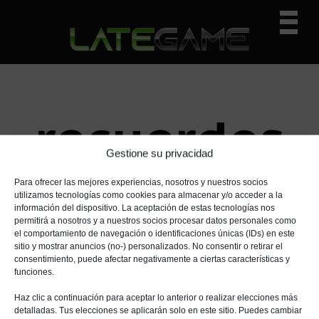
I
I
I
Prima
r
r
r
Navig
a
a
a
n
l
l
Menu
a
c
a
v
o
b
e
n
a
recuerdos
g
t
r
a
e
r
Gestione su privacidad
c
n
a
i
i
l
Para ofrecer las mejores experiencias, nosotros y nuestros socios
utilizamos tecnologías como cookies para almacenar y/o acceder a la
ó
d
a
información del dispositivo. La aceptación de estas tecnologías nos
n
o
t
permitirá a nosotros y a nuestros socios procesar datos personales como
p
p
e
el comportamiento de navegación o identificaciones únicas (IDs) en este
sitio y mostrar anuncios (no-) personalizados. No consentir o retirar el
r
r
r
consentimiento, puede afectar negativamente a ciertas características y
i
i
a
funciones.
n
n
l
Haz clic a continuación para aceptar lo anterior o realizar elecciones más
c
c
p
detalladas. Tus elecciones se aplicarán solo en este sitio. Puedes cambiar
i
i
r