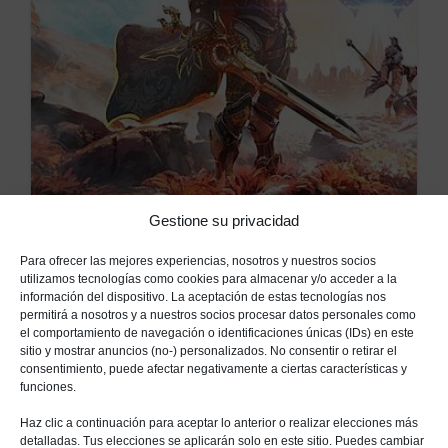
p
p
i
a
a
m
l
l
a
r
i
a
26 NOVIEMBRE, 2021
Gestione su privacidad
Para ofrecer las mejores experiencias, nosotros y nuestros socios
PS Plus: Se filtran los juegos
utilizamos tecnologías como cookies para almacenar y/o acceder a la
información del dispositivo. La aceptación de estas tecnologías nos
gratis de diciembre
permitirá a nosotros y a nuestros socios procesar datos personales como
el comportamiento de navegación o identificaciones únicas (IDs) en este
sitio y mostrar anuncios (no-) personalizados. No consentir o retirar el
consentimiento, puede afectar negativamente a ciertas características y
funciones.
Haz clic a continuación para aceptar lo anterior o realizar elecciones más
detalladas. Tus elecciones se aplicarán solo en este sitio. Puedes cambiar