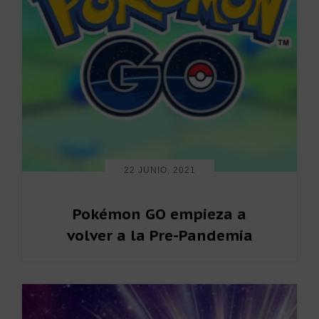
p
p
i
a
a
m
l
l
a
r
i
a
22 JUNIO, 2021
Pokémon GO empieza a
volver a la Pre-Pandemia