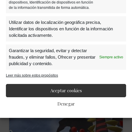
dispositivos, Identificación de dispositivos en función
de la información transmitida de forma automática.
Utilizar datos de localización geográfica precisa,
Identificar los dispositivos en función de la información
17 JULIO, 2019
solicitada activamente.
Team Rocket y los Pokémon
Garantizar la seguridad, evitar y detectar
fraudes, y eliminar fallos, Ofrecer y presentar
Siempre activo
Oscuros llegan a «Pokémon
publicidad y contenido.
Go»
Leer más sobre estos propósitos
Aceptar cookies
Denegar