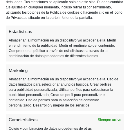
detalladas. Tus elecciones se aplicarán solo en este sitio. Puedes cambiar
p
p
i
tus ajustes en cualquier momento, incluso retirar tu consentimiento,
a
a
m
utilizando los botones de la Política de cookies o haciendo clic en el icono
de Privacidad situado en la parte inferior de la pantalla.
l
l
a
r
Estadísticas
i
a
Almacenar la información en un dispositivo y/o acceder a ella, Medir
el rendimiento de la publicidad, Medir el rendimiento del contenido,
Comprender al público a través de estadísticas o a través de la
combinación de datos procedentes de diferentes fuentes.
Marketing
Almacenar la información en un dispositivo y/o acceder a ella, Uso de
datos limitados para seleccionar anuncios básicos, Crear perfiles
para publicidad personalizada, Utilizar perfiles para seleccionar la
3 MARZO, 2022
publicidad personalizada, Crear un perfil para personalizar el
contenido, Uso de perfiles para la selección de contenido
personalizado, Desarrollo y mejora de los servicios.
Next Games ahora
Características
pertenece a Netflix
Siempre activo
Cotejo y combinación de datos procedentes de otras