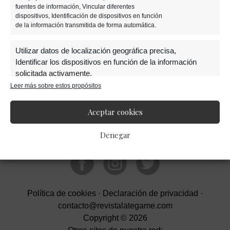
fuentes de información, Vincular diferentes
dispositivos, Identificación de dispositivos en función
de la información transmitida de forma automática.
Barra
Utilizar datos de localización geográfica precisa,
Identificar los dispositivos en función de la información
lateral
solicitada activamente.
Leer más sobre estos propósitos
primaria
Garantizar la seguridad, evitar y detectar
fraudes, y eliminar fallos, Ofrecer y presentar
Aceptar cookies
Siempre activo
publicidad y contenido.
Denegar
Política de cookies
·
Declaración de privacidad
·
contacto@revistalategame.com
Copyright © 2026