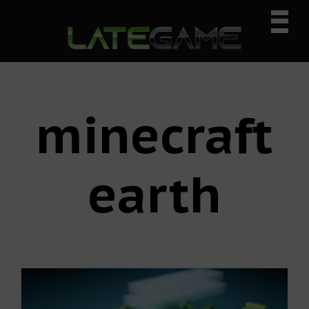
I
I
I
Prima
r
r
r
Navig
a
a
a
n
l
l
Menu
a
c
a
v
o
b
e
n
a
minecraft
g
t
r
a
e
r
c
n
a
earth
i
i
l
ó
d
a
n
o
t
p
p
e
r
r
r
i
i
a
n
n
l
c
c
p
i
i
r