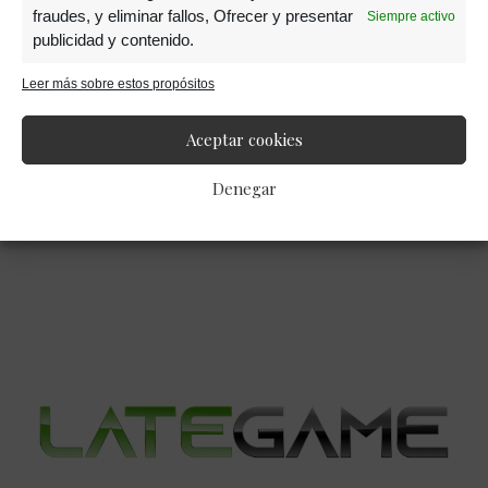
12 JULIO, 2019
fraudes, y eliminar fallos, Ofrecer y presentar
Siempre activo
publicidad y contenido.
«Minecraft Earth» enseña su
Leer más sobre estos propósitos
jugabilidad en un nuevo
vídeo
Aceptar cookies
Denegar
Barra
lateral
primaria