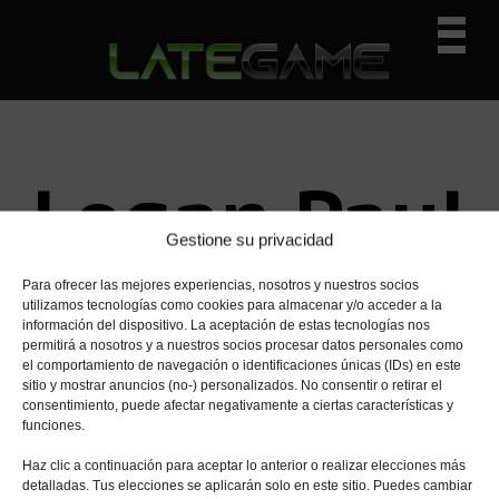
I
I
I
Prima
r
r
r
Navig
a
a
a
n
l
l
Menu
a
c
a
v
o
b
e
n
a
Logan Paul
g
t
r
a
e
r
Gestione su privacidad
c
n
a
i
i
l
Para ofrecer las mejores experiencias, nosotros y nuestros socios
utilizamos tecnologías como cookies para almacenar y/o acceder a la
ó
d
a
información del dispositivo. La aceptación de estas tecnologías nos
n
o
t
permitirá a nosotros y a nuestros socios procesar datos personales como
p
p
e
el comportamiento de navegación o identificaciones únicas (IDs) en este
sitio y mostrar anuncios (no-) personalizados. No consentir o retirar el
r
r
r
consentimiento, puede afectar negativamente a ciertas características y
i
i
a
funciones.
n
n
l
Haz clic a continuación para aceptar lo anterior o realizar elecciones más
c
c
p
detalladas. Tus elecciones se aplicarán solo en este sitio. Puedes cambiar
i
i
r