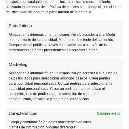
tus ajustes en cualquier momento, incluso retirar tu consentimiento,
p
p
i
utilizando los botones de la Política de cookies o haciendo clic en el icono
de Privacidad situado en la parte inferior de la pantalla.
a
a
m
l
l
a
Estadísticas
r
i
Almacenar la información en un dispositivo y/o acceder a ella, Medir
el rendimiento de la publicidad, Medir el rendimiento del contenido,
a
Comprender al público a través de estadísticas o a través de la
combinación de datos procedentes de diferentes fuentes.
Marketing
16 JULIO, 2021
Almacenar la información en un dispositivo y/o acceder a ella, Uso de
datos limitados para seleccionar anuncios básicos, Crear perfiles
para publicidad personalizada, Utilizar perfiles para seleccionar la
La carta Pokémon del
publicidad personalizada, Crear un perfil para personalizar el
millón de dólares
contenido, Uso de perfiles para la selección de contenido
personalizado, Desarrollo y mejora de los servicios.
Características
Siempre activo
Cotejo y combinación de datos procedentes de otras
fuentes de información, Vincular diferentes