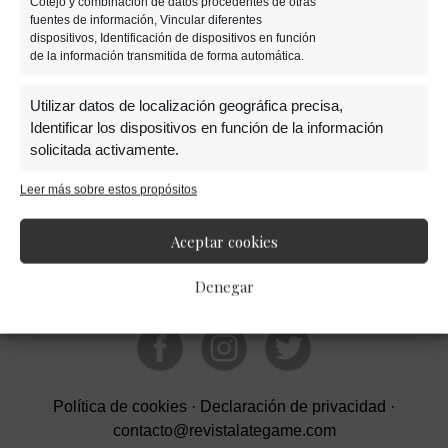
Cotejo y combinación de datos procedentes de otras
fuentes de información, Vincular diferentes
dispositivos, Identificación de dispositivos en función
de la información transmitida de forma automática.
Barra
Utilizar datos de localización geográfica precisa,
Identificar los dispositivos en función de la información
solicitada activamente.
lateral
Leer más sobre estos propósitos
Garantizar la seguridad, evitar y detectar
primaria
fraudes, y eliminar fallos, Ofrecer y presentar
Siempre activo
Aceptar cookies
publicidad y contenido.
Denegar
Política de cookies
·
Declaración de privacidad
·
contacto@revistalategame.com