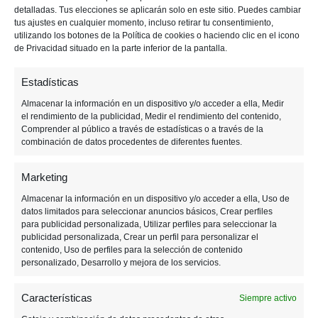
detalladas. Tus elecciones se aplicarán solo en este sitio. Puedes cambiar
p
p
i
tus ajustes en cualquier momento, incluso retirar tu consentimiento,
a
a
m
utilizando los botones de la Política de cookies o haciendo clic en el icono
l
l
a
de Privacidad situado en la parte inferior de la pantalla.
r
Estadísticas
i
a
Almacenar la información en un dispositivo y/o acceder a ella, Medir
el rendimiento de la publicidad, Medir el rendimiento del contenido,
Comprender al público a través de estadísticas o a través de la
combinación de datos procedentes de diferentes fuentes.
Marketing
Almacenar la información en un dispositivo y/o acceder a ella, Uso de
datos limitados para seleccionar anuncios básicos, Crear perfiles
para publicidad personalizada, Utilizar perfiles para seleccionar la
23 FEBRERO, 2020
publicidad personalizada, Crear un perfil para personalizar el
contenido, Uso de perfiles para la selección de contenido
personalizado, Desarrollo y mejora de los servicios.
El Fighter Pass 2 será el
último DLC de «Smash
Características
Siempre activo
Ultimate»