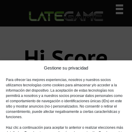
I
I
I
Prima
r
r
r
Navig
a
a
a
n
l
l
Menu
a
c
a
v
o
b
e
n
a
Hi Score
g
t
r
a
e
r
c
n
a
Gestione su privacidad
Girl
i
i
l
Para ofrecer las mejores experiencias, nosotros y nuestros socios
ó
d
a
utilizamos tecnologías como cookies para almacenar y/o acceder a la
n
o
t
información del dispositivo. La aceptación de estas tecnologías nos
p
p
e
permitirá a nosotros y a nuestros socios procesar datos personales como
el comportamiento de navegación o identificaciones únicas (IDs) en este
r
r
r
sitio y mostrar anuncios (no-) personalizados. No consentir o retirar el
i
i
a
consentimiento, puede afectar negativamente a ciertas características y
n
n
l
funciones.
c
c
p
Haz clic a continuación para aceptar lo anterior o realizar elecciones más
i
i
r