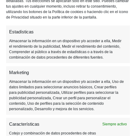
detalladas. Tus elecciones se aplicarán solo en este sitio. Puedes cambiar
p
p
i
tus ajustes en cualquier momento, incluso retirar tu consentimiento,
utilizando los botones de la Política de cookies o haciendo clic en el icono
a
a
m
de Privacidad situado en la parte inferior de la pantalla.
l
l
a
r
Estadísticas
i
Almacenar la información en un dispositivo y/o acceder a ella, Medir
a
el rendimiento de la publicidad, Medir el rendimiento del contenido,
Comprender al público a través de estadísticas o a través de la
combinación de datos procedentes de diferentes fuentes.
Marketing
Almacenar la información en un dispositivo y/o acceder a ella, Uso de
6 ABRIL, 2019
datos limitados para seleccionar anuncios básicos, Crear perfiles
para publicidad personalizada, Utilizar perfiles para seleccionar la
publicidad personalizada, Crear un perfil para personalizar el
Si eres un amante de los
contenido, Uso de perfiles para la selección de contenido
personalizado, Desarrollo y mejora de los servicios.
videojuegos retro y los
anime, no te pierdas esto
Características
Siempre activo
Cotejo y combinación de datos procedentes de otras