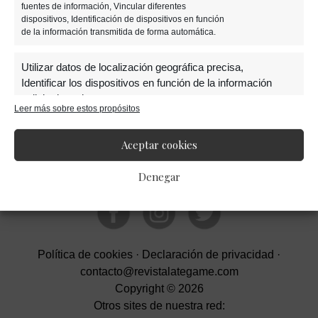
fuentes de información, Vincular diferentes
dispositivos, Identificación de dispositivos en función
de la información transmitida de forma automática.
Barra
Utilizar datos de localización geográfica precisa,
lateral
Identificar los dispositivos en función de la información
solicitada activamente.
Leer más sobre estos propósitos
primaria
Garantizar la seguridad, evitar y detectar
Aceptar cookies
fraudes, y eliminar fallos, Ofrecer y presentar
Siempre activo
publicidad y contenido.
Denegar
Política de cookies
·
Declaración de privacidad
·
contacto@revistalategame.com
Copyright © 2026
Otros sites de nuestra red: