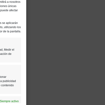
itirá a nosotros
ciones únicas
, puede afectar
es se aplicarán
o, utilizando los
or de la pantalla.
ad, Medir el
nación de
ionar
la publicidad
e contenido
Siempre activo