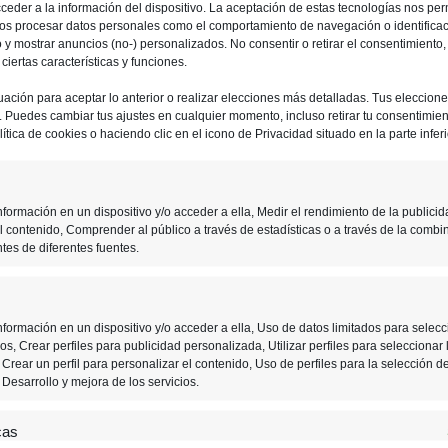
ceder a la información del dispositivo. La aceptación de estas tecnologías nos perm
ios procesar datos personales como el comportamiento de navegación o identifica
io y mostrar anuncios (no-) personalizados. No consentir o retirar el consentimiento
iertas características y funciones.
uación para aceptar lo anterior o realizar elecciones más detalladas. Tus eleccion
o. Puedes cambiar tus ajustes en cualquier momento, incluso retirar tu consentimient
ítica de cookies o haciendo clic en el icono de Privacidad situado en la parte inferi
formación en un dispositivo y/o acceder a ella, Medir el rendimiento de la publicid
l contenido, Comprender al público a través de estadísticas o a través de la combi
tes de diferentes fuentes.
14 ABRIL, 2020
formación en un dispositivo y/o acceder a ella, Uso de datos limitados para selecc
s, Crear perfiles para publicidad personalizada, Utilizar perfiles para seleccionar 
Crear un perfil para personalizar el contenido, Uso de perfiles para la selección d
¿Cómo empiezo a usar la
Desarrollo y mejora de los servicios.
VR sin volverme loco?
cas