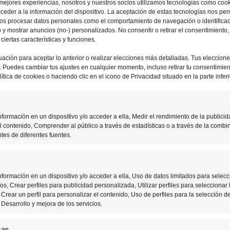
 mejores experiencias, nosotros y nuestros socios utilizamos tecnologías como coo
ceder a la información del dispositivo. La aceptación de estas tecnologías nos perm
ios procesar datos personales como el comportamiento de navegación o identifica
io y mostrar anuncios (no-) personalizados. No consentir o retirar el consentimiento
iertas características y funciones.
uación para aceptar lo anterior o realizar elecciones más detalladas. Tus eleccion
o. Puedes cambiar tus ajustes en cualquier momento, incluso retirar tu consentimient
ítica de cookies o haciendo clic en el icono de Privacidad situado en la parte inferi
formación en un dispositivo y/o acceder a ella, Medir el rendimiento de la publicid
l contenido, Comprender al público a través de estadísticas o a través de la combi
tes de diferentes fuentes.
2 JULIO, 2019
formación en un dispositivo y/o acceder a ella, Uso de datos limitados para selecc
s, Crear perfiles para publicidad personalizada, Utilizar perfiles para seleccionar 
Desarrolladores instan a
Crear un perfil para personalizar el contenido, Uso de perfiles para la selección d
piratear en lugar de
Desarrollo y mejora de los servicios.
comprar en G2A
cas