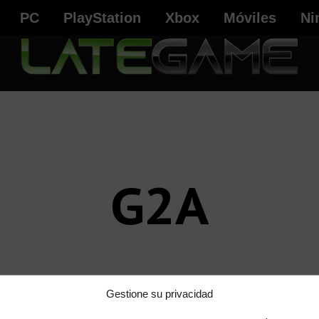
PC
PlayStation
Xbox
Móviles
Ni
G2A
Gestione su privacidad