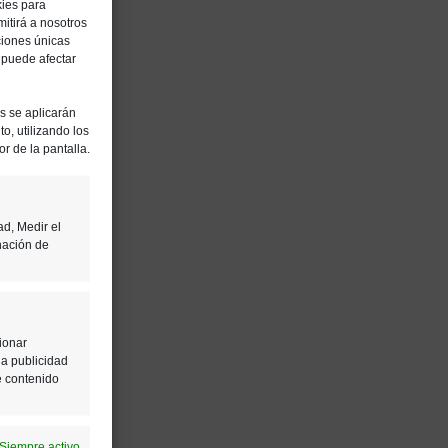
kies para
itirá a nosotros
ciones únicas
, puede afectar
es se aplicarán
o, utilizando los
or de la pantalla.
ad, Medir el
nación de
ionar
la publicidad
e contenido
Siempre activo