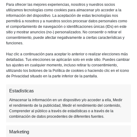
Para ofrecer las mejores experiencias, nosotros y nuestros socios
p
p
i
utilizamos tecnologías como cookies para almacenar y/o acceder a la
a
a
m
información del dispositivo. La aceptación de estas tecnologías nos
l
l
a
permitirá a nosotros y a nuestros socios procesar datos personales como
el comportamiento de navegación o identificaciones únicas (IDs) en este
r
sitio y mostrar anuncios (no-) personalizados. No consentir o retirar el
i
consentimiento, puede afectar negativamente a ciertas características y
a
funciones.
Haz clic a continuación para aceptar lo anterior o realizar elecciones más
detalladas. Tus elecciones se aplicarán solo en este sitio. Puedes cambiar
tus ajustes en cualquier momento, incluso retirar tu consentimiento,
utilizando los botones de la Política de cookies o haciendo clic en el icono
29 OCTUBRE, 2019
de Privacidad situado en la parte inferior de la pantalla.
Fallout 1st no termina de
Estadísticas
calar entre los jugadores
Almacenar la información en un dispositivo y/o acceder a ella, Medir
el rendimiento de la publicidad, Medir el rendimiento del contenido,
Comprender al público a través de estadísticas o a través de la
combinación de datos procedentes de diferentes fuentes.
Marketing