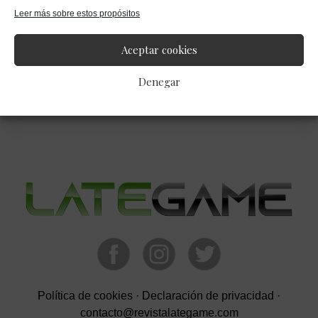
«Fallout 76»
Leer más sobre estos propósitos
Aceptar cookies
Barra
Denegar
lateral
primaria
Política de cookies
·
Declaración de privacidad
·
contacto@revistalategame.com