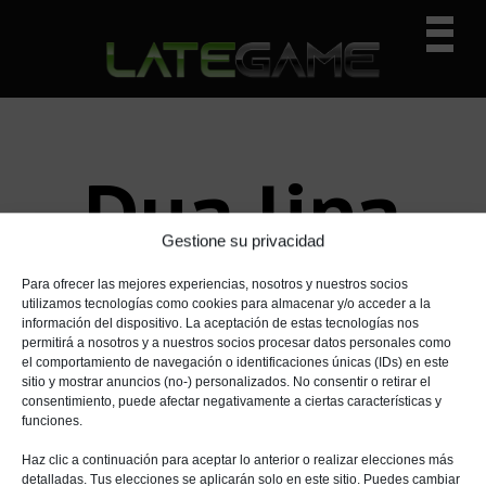
I
I
I
Prima
r
r
r
Navig
a
a
a
n
l
l
Menu
a
c
a
v
o
b
e
n
a
Dua lipa
g
t
r
a
e
r
Gestione su privacidad
c
n
a
i
i
l
Para ofrecer las mejores experiencias, nosotros y nuestros socios
ó
d
a
utilizamos tecnologías como cookies para almacenar y/o acceder a la
información del dispositivo. La aceptación de estas tecnologías nos
n
o
t
permitirá a nosotros y a nuestros socios procesar datos personales como
p
p
e
el comportamiento de navegación o identificaciones únicas (IDs) en este
r
r
r
sitio y mostrar anuncios (no-) personalizados. No consentir o retirar el
consentimiento, puede afectar negativamente a ciertas características y
i
i
a
funciones.
n
n
l
c
c
p
Haz clic a continuación para aceptar lo anterior o realizar elecciones más
detalladas. Tus elecciones se aplicarán solo en este sitio. Puedes cambiar
i
i
r