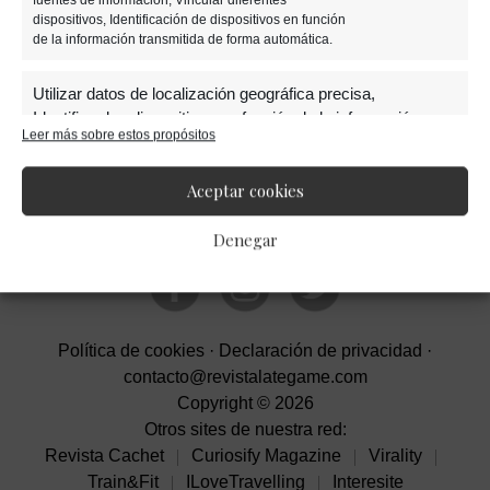
Barra
dispositivos, Identificación de dispositivos en función
de la información transmitida de forma automática.
lateral
Utilizar datos de localización geográfica precisa,
Identificar los dispositivos en función de la información
Leer más sobre estos propósitos
solicitada activamente.
primaria
Aceptar cookies
Garantizar la seguridad, evitar y detectar
fraudes, y eliminar fallos, Ofrecer y presentar
Siempre activo
Denegar
publicidad y contenido.
Política de cookies
·
Declaración de privacidad
·
contacto@revistalategame.com
Copyright © 2026
Otros sites de nuestra red:
Revista Cachet
Curiosify Magazine
Virality
Train&Fit
ILoveTravelling
Interesite