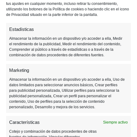
tus ajustes en cualquier momento, incluso retirar tu consentimiento,
p
p
i
utilizando los botones de la Política de cookies o haciendo clic en el icono
a
a
m
de Privacidad situado en la parte inferior de la pantalla.
l
l
a
r
Estadísticas
i
Almacenar la información en un dispositivo y/o acceder a ella, Medir
a
el rendimiento de la publicidad, Medir el rendimiento del contenido,
Comprender al público a través de estadísticas o a través de la
combinación de datos procedentes de diferentes fuentes.
Marketing
27 ABRIL, 2021
Almacenar la información en un dispositivo y/o acceder a ella, Uso de
datos limitados para seleccionar anuncios básicos, Crear perfiles
10 Cameos de celebrities en
para publicidad personalizada, Utilizar perfiles para seleccionar la
publicidad personalizada, Crear un perfil para personalizar el
videojuegos que nunca
contenido, Uso de perfiles para la selección de contenido
personalizado, Desarrollo y mejora de los servicios.
descubriste
Características
Siempre activo
Cotejo y combinación de datos procedentes de otras
fuentes de información, Vincular diferentes