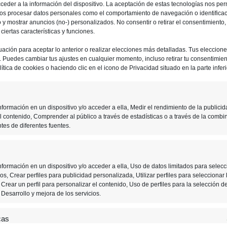
ceder a la información del dispositivo. La aceptación de estas tecnologías nos perm
ios procesar datos personales como el comportamiento de navegación o identifica
io y mostrar anuncios (no-) personalizados. No consentir o retirar el consentimiento
iertas características y funciones.
uación para aceptar lo anterior o realizar elecciones más detalladas. Tus eleccion
o. Puedes cambiar tus ajustes en cualquier momento, incluso retirar tu consentimient
ítica de cookies o haciendo clic en el icono de Privacidad situado en la parte inferi
formación en un dispositivo y/o acceder a ella, Medir el rendimiento de la publicid
l contenido, Comprender al público a través de estadísticas o a través de la combi
tes de diferentes fuentes.
formación en un dispositivo y/o acceder a ella, Uso de datos limitados para selecc
s, Crear perfiles para publicidad personalizada, Utilizar perfiles para seleccionar 
Crear un perfil para personalizar el contenido, Uso de perfiles para la selección d
Desarrollo y mejora de los servicios.
cas