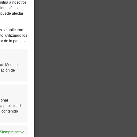
itirá a nosotros
ciones únicas
, puede afectar
es se aplicarán
o, utilizando los
or de la pantalla.
ad, Medir el
nación de
ionar
la publicidad
e contenido
Siempre activo