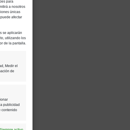
kies para
itirá a nosotros
ciones únicas
, puede afectar
es se aplicarán
o, utilizando los
or de la pantalla.
ad, Medir el
nación de
ionar
la publicidad
e contenido
Siempre activo