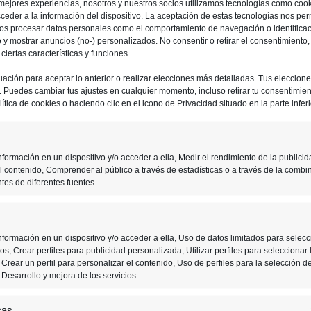
 mejores experiencias, nosotros y nuestros socios utilizamos tecnologías como coo
ceder a la información del dispositivo. La aceptación de estas tecnologías nos perm
ios procesar datos personales como el comportamiento de navegación o identifica
io y mostrar anuncios (no-) personalizados. No consentir o retirar el consentimiento
iertas características y funciones.
uación para aceptar lo anterior o realizar elecciones más detalladas. Tus eleccion
o. Puedes cambiar tus ajustes en cualquier momento, incluso retirar tu consentimient
ítica de cookies o haciendo clic en el icono de Privacidad situado en la parte inferi
formación en un dispositivo y/o acceder a ella, Medir el rendimiento de la publicid
l contenido, Comprender al público a través de estadísticas o a través de la combi
tes de diferentes fuentes.
12 NOVIEMBRE, 2019
formación en un dispositivo y/o acceder a ella, Uso de datos limitados para selecc
s, Crear perfiles para publicidad personalizada, Utilizar perfiles para seleccionar 
Google Stadia sale a la
Crear un perfil para personalizar el contenido, Uso de perfiles para la selección d
venta con 12 juegos
Desarrollo y mejora de los servicios.
disponibles
cas