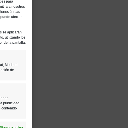
kies para
itirá a nosotros
ciones únicas
, puede afectar
es se aplicarán
o, utilizando los
or de la pantalla.
ad, Medir el
nación de
ionar
la publicidad
e contenido
Siempre activo