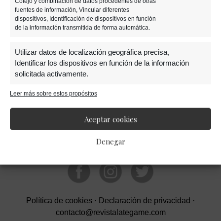
Cotejo y combinación de datos procedentes de otras
fuentes de información, Vincular diferentes
dispositivos, Identificación de dispositivos en función
de la información transmitida de forma automática.
Barra
Utilizar datos de localización geográfica precisa,
Identificar los dispositivos en función de la información
solicitada activamente.
lateral
Leer más sobre estos propósitos
Garantizar la seguridad, evitar y detectar
primaria
fraudes, y eliminar fallos, Ofrecer y presentar
Siempre activo
Aceptar cookies
publicidad y contenido.
Denegar
Política de cookies
·
Declaración de privacidad
·
contacto@revistalategame.com