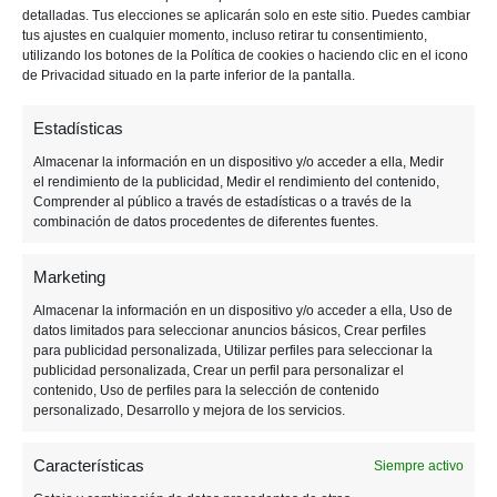
detalladas. Tus elecciones se aplicarán solo en este sitio. Puedes cambiar
p
p
i
tus ajustes en cualquier momento, incluso retirar tu consentimiento,
a
a
m
utilizando los botones de la Política de cookies o haciendo clic en el icono
l
l
a
de Privacidad situado en la parte inferior de la pantalla.
r
Estadísticas
i
a
Almacenar la información en un dispositivo y/o acceder a ella, Medir
el rendimiento de la publicidad, Medir el rendimiento del contenido,
Comprender al público a través de estadísticas o a través de la
combinación de datos procedentes de diferentes fuentes.
Marketing
Almacenar la información en un dispositivo y/o acceder a ella, Uso de
datos limitados para seleccionar anuncios básicos, Crear perfiles
para publicidad personalizada, Utilizar perfiles para seleccionar la
14 ABRIL, 2019
publicidad personalizada, Crear un perfil para personalizar el
contenido, Uso de perfiles para la selección de contenido
personalizado, Desarrollo y mejora de los servicios.
7 juegos de móvil que han
ganado más de 1.000
Características
Siempre activo
millones