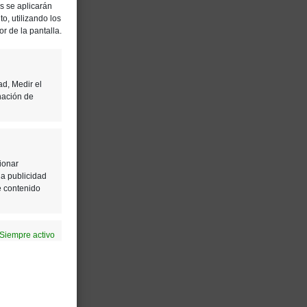
es se aplicarán
o, utilizando los
or de la pantalla.
ad, Medir el
nación de
ionar
la publicidad
e contenido
Siempre activo