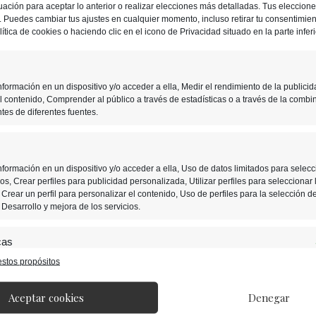
uación para aceptar lo anterior o realizar elecciones más detalladas. Tus eleccion
más, en el 2021 se registró que un 48% de
o. Puedes cambiar tus ajustes en cualquier momento, incluso retirar tu consentimient
ítica de cookies o haciendo clic en el icono de Privacidad situado en la parte inferi
formación en un dispositivo y/o acceder a ella, Medir el rendimiento de la publicid
 los españoles y españolas gamers
l contenido, Comprender al público a través de estadísticas o a través de la combi
tes de diferentes fuentes.
dia
8,1 horas a la semana
para jugar,
 la de los usuarios en Reino Unido, por
 media es de 10,6 horas semanales.
formación en un dispositivo y/o acceder a ella, Uso de datos limitados para selecc
s, Crear perfiles para publicidad personalizada, Utilizar perfiles para seleccionar 
Crear un perfil para personalizar el contenido, Uso de perfiles para la selección d
Desarrollo y mejora de los servicios.
Siguiente
cas
stos propósitos
nación de datos procedentes de otras fuentes de información, Vincular
W
T
M
E
C
ositivos, Identificación de dispositivos en función de la información transmitida
ática.
el
e
m
o
Aceptar cookies
Denegar