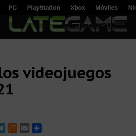
PC
PlayStation
Xbox
Móviles
Ni
 los videojuegos
21
W
T
M
E
C