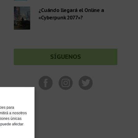
¿Cuándo llegará el Online a
«Cyberpunk 2077»?
SÍGUENOS
kies para
itirá a nosotros
ciones únicas
, puede afectar