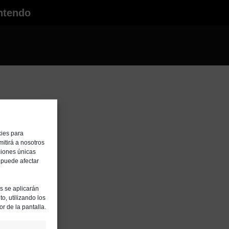
ntendo
me
kies para
itirá a nosotros
ciones únicas
, puede afectar
es se aplicarán
o, utilizando los
or de la pantalla.