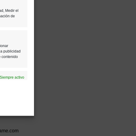
ad, Medir el
nación de
ionar
la publicidad
e contenido
Siempre activo
ción de la
game.com