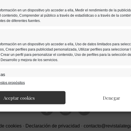
formación en un dispositivo y/o acceder a ella, Medir el rendimiento de la publicid
l contenido, Comprender al público a través de estadísticas o a través de la combi
tes de diferentes fuentes.
formación en un dispositivo y/o acceder a ella, Uso de datos limitados para selecc
s, Crear perfiles para publicidad personalizada, Utilizar perfiles para seleccionar 
Crear un perfil para personalizar el contenido, Uso de perfiles para la selección d
Desarrollo y mejora de los servicios.
cas
stos propósitos
nación de datos procedentes de otras fuentes de información, Vincular
ositivos, Identificación de dispositivos en función de la información transmitida
ática.
Aceptar cookies
Denegar
s de localización geográfica precisa, Identificar los dispositivos en fun
solicitada activamente.
 de cookies
·
Declaración de privacidad
·
contacto@revistalate
 seguridad, evitar y detectar fraudes, y eliminar fallos, Ofrecer y