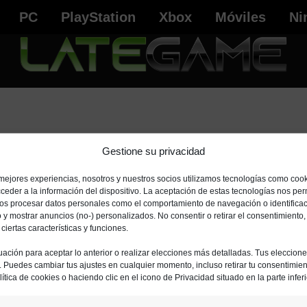
PC
PlayStation
Xbox
Móviles
Ni
Gestione su privacidad
dminlatega
 mejores experiencias, nosotros y nuestros socios utilizamos tecnologías como coo
ceder a la información del dispositivo. La aceptación de estas tecnologías nos perm
ios procesar datos personales como el comportamiento de navegación o identifica
io y mostrar anuncios (no-) personalizados. No consentir o retirar el consentimiento
iertas características y funciones.
uación para aceptar lo anterior o realizar elecciones más detalladas. Tus eleccion
o. Puedes cambiar tus ajustes en cualquier momento, incluso retirar tu consentimient
ítica de cookies o haciendo clic en el icono de Privacidad situado en la parte inferi